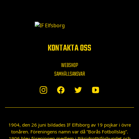
KONTAKTA OSS
WEBSHOP
SAMHÄLLSANSVAR
1904, den 26 juni bildades IF Elfsborg av 19 pojkar i övre
tonåren. Föreningens namn var då ”Borås Fotbollslag”.
1906 blev föreningen medlem i Riksidrottsförbundet och