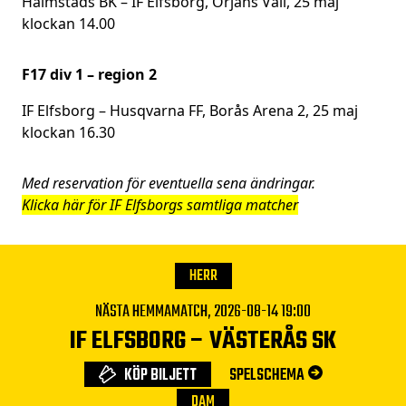
Halmstads BK – IF Elfsborg, Örjans Vall, 25 maj
klockan 14.00
F17 div 1 – region 2
IF Elfsborg – Husqvarna FF, Borås Arena 2, 25 maj
klockan 16.30
Med reservation för eventuella sena ändringar.
Klicka här för IF Elfsborgs samtliga matcher
HERR
NÄSTA HEMMAMATCH,
2026-08-14 19:00
IF ELFSBORG
–
VÄSTERÅS SK
KÖP BILJETT
SPELSCHEMA
DAM