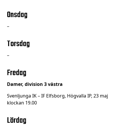
Onsdag
–
Torsdag
–
Fredag
Damer, division 3 västra
Svenljunga IK – IF Elfsborg, Högvalla IP, 23 maj
klockan 19.00
Lördag