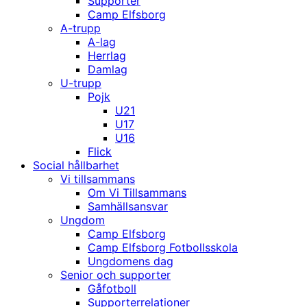
Supporter
Camp Elfsborg
A-trupp
A-lag
Herrlag
Damlag
U-trupp
Pojk
U21
U17
U16
Flick
Social hållbarhet
Vi tillsammans
Om Vi Tillsammans
Samhällsansvar
Ungdom
Camp Elfsborg
Camp Elfsborg Fotbollsskola
Ungdomens dag
Senior och supporter
Gåfotboll
Supporterrelationer