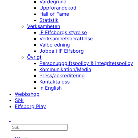
Värdegrund
Uppförandekod
Hall of Fame
Statistik
Verksamheten
IF Elfsborgs styrelse
Verksamhetsberättelse
Valberedning
Jobba i IF Elfsborg
Övrigt
Personuppgiftspolicy & integritetspolicy
Kommunikation/Media
Press/ackreditering
Kontakta oss
In English
Webbshop
Sök
Elfsborg Play