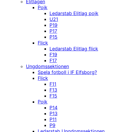
Elitlagen
Pojk
Ledarstab Elitlag pojk
U21
P19
P17
P15
Flick
Ledarstab Elitlag flick
F19
F17
Ungdomssektionen
Spela fotboll i IF Elfsborg?
Flick
F11
F13
F15
Pojk
P14
P13
P11
P9
Ledarstab Ungdomssektionen