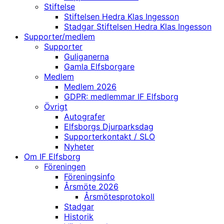
Stiftelse
Stiftelsen Hedra Klas Ingesson
Stadgar Stiftelsen Hedra Klas Ingesson
Supporter/medlem
Supporter
Guliganerna
Gamla Elfsborgare
Medlem
Medlem 2026
GDPR: medlemmar IF Elfsborg
Övrigt
Autografer
Elfsborgs Djurparksdag
Supporterkontakt / SLO
Nyheter
Om IF Elfsborg
Föreningen
Föreningsinfo
Årsmöte 2026
Årsmötesprotokoll
Stadgar
Historik