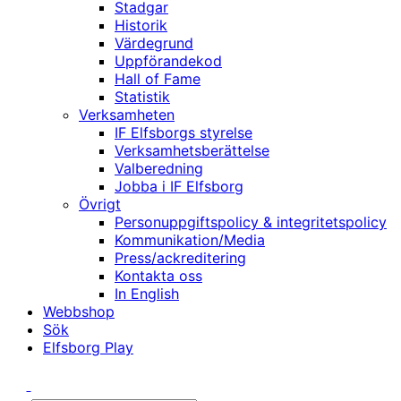
Stadgar
Historik
Värdegrund
Uppförandekod
Hall of Fame
Statistik
Verksamheten
IF Elfsborgs styrelse
Verksamhetsberättelse
Valberedning
Jobba i IF Elfsborg
Övrigt
Personuppgiftspolicy & integritetspolicy
Kommunikation/Media
Press/ackreditering
Kontakta oss
In English
Webbshop
Sök
Elfsborg Play