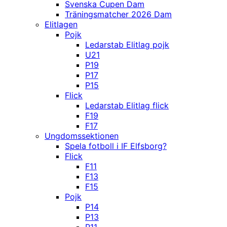
Svenska Cupen Dam
Träningsmatcher 2026 Dam
Elitlagen
Pojk
Ledarstab Elitlag pojk
U21
P19
P17
P15
Flick
Ledarstab Elitlag flick
F19
F17
Ungdomssektionen
Spela fotboll i IF Elfsborg?
Flick
F11
F13
F15
Pojk
P14
P13