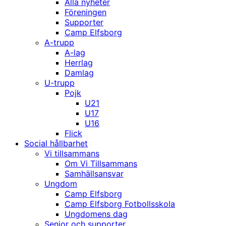
Alla nyheter
Föreningen
Supporter
Camp Elfsborg
A-trupp
A-lag
Herrlag
Damlag
U-trupp
Pojk
U21
U17
U16
Flick
Social hållbarhet
Vi tillsammans
Om Vi Tillsammans
Samhällsansvar
Ungdom
Camp Elfsborg
Camp Elfsborg Fotbollsskola
Ungdomens dag
Senior och supporter