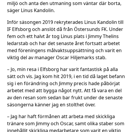
miljö och anta den utmaning som väntar där borta,
säger Linus Kandolin.
Inför säsongen 2019 rekryterades Linus Kandolin till
IF Elfsborg och anslöt då från Östersunds FK. Under
fem och ett halvt år tog Linus plats i Jimmy Thelins
ledarstab och har det senaste året fortsatt arbetet
med föreningens målvaktsuppsättning och varit en
viktig del av manager Oscar Hiljemarks stab.
– Jo, min resa i Elfsborg har varit fantastisk på alla
sätt och vis. Jag kom hit 2019, i en tid då laget befann
sig i en förändring och Jimmy precis hade påbörjat
arbetet med att bygga något nytt. Att få vara en del
av den resan som sedan bar frukt under de senaste
säsongerna känner jag en stolthet över.
– Jag har haft förmånen att arbeta med skickliga
tränare som Jimmy och Oscar, samt olika staber som
innehållit skickliga medarbetare som varit en viktig