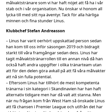
målvaktstränare som vi har haft nöjet att få ha i vår
stab och i vår organisation. Nu önskar vi honom all
lycka till med sitt nya äventyr. Tack för alla härliga
minnen och fina stunder Linus.
Klubbchef Stefan Andreasson
– Linus har varit oerhört uppskattad person sedan
han kom till oss inför säsongen 2019 och bidragit
starkt till våra framgångar sedan dess. Linus har
tagit målvaktstränarrollen till en annan nivå då han
också haft andra uppgifter i olika tränarteam utan
att för den delen göra avkall på att få våra målvakter
att nå sin fulla potential.
– Eftersom Linus har tillhört de mest kompetenta
tränarna i sin kategori i Skandinavien har han haft
alternativ tidigare men har då valt att stanna. Men
när nu frågan kom från West Ham så önskade Linus
att få chansen i Premier League och utifrån det har