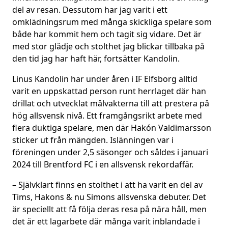
del av resan. Dessutom har jag varit i ett
omklädningsrum med många skickliga spelare som
både har kommit hem och tagit sig vidare. Det är
med stor glädje och stolthet jag blickar tillbaka på
den tid jag har haft här, fortsätter Kandolin.
Linus Kandolin har under åren i IF Elfsborg alltid
varit en uppskattad person runt herrlaget där han
drillat och utvecklat målvakterna till att prestera på
hög allsvensk nivå. Ett framgångsrikt arbete med
flera duktiga spelare, men där Hakón Valdimarsson
sticker ut från mängden. Islänningen var i
föreningen under 2,5 säsonger och såldes i januari
2024 till Brentford FC i en allsvensk rekordaffär.
– Självklart finns en stolthet i att ha varit en del av
Tims, Hakons & nu Simons allsvenska debuter. Det
är speciellt att få följa deras resa på nära håll, men
det är ett lagarbete där många varit inblandade i