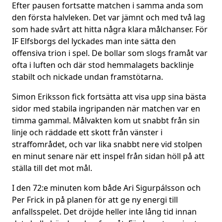
Efter pausen fortsatte matchen i samma anda som
den första halvleken. Det var jämnt och med två lag
som hade svårt att hitta några klara målchanser. För
IF Elfsborgs del lyckades man inte sätta den
offensiva trion i spel. De bollar som slogs framåt var
ofta i luften och där stod hemmalagets backlinje
stabilt och nickade undan framstötarna.
Simon Eriksson fick fortsätta att visa upp sina bästa
sidor med stabila ingripanden när matchen var en
timma gammal. Målvakten kom ut snabbt från sin
linje och räddade ett skott från vänster i
straffområdet, och var lika snabbt nere vid stolpen
en minut senare när ett inspel från sidan höll på att
ställa till det mot mål.
I den 72:e minuten kom både Ari Sigurpálsson och
Per Frick in på planen för att ge ny energi till
anfallsspelet. Det dröjde heller inte lång tid innan