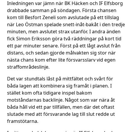
Inledningen var jämn när BK Häcken och IF Elfsborg
drabbade samman på söndagen. Första chansen
kom till Besfort Zeneli som avslutade på ett tillslag
när Leo Östman spelade snett-inåt-bakåt i den tredje
minuten, men avslutet strax utanför. I andra änden
fick Simon Eriksson göra två räddningar på kort tid
ett par minuter senare. Först på ett lågt avslut från
distans, och sedan gjorde målvakten sig stor när
nästa chans kom efter lite försvarsslarv vid egen
straffområdeslinje.
Det var stundtals låst på mittfältet och svårt för
båda lagen att kombinera sig framåt i planen. I
stället kom ofta tidigare inspel bakom
motståndarnas backlinje. Något som var nära åt
båda håll vid ett par tillfällen, men där det oftast
slutade med att försvarande lag till slut redde ut
framstötarna.