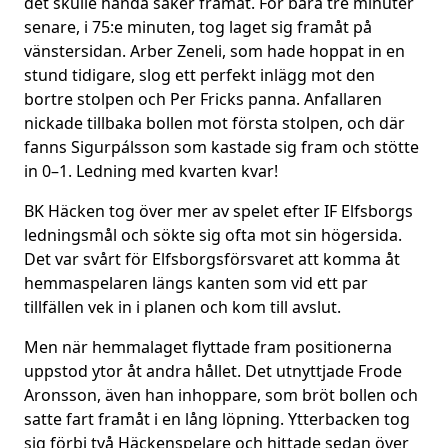
det skulle hända saker framåt. För bara tre minuter
senare, i 75:e minuten, tog laget sig framåt på
vänstersidan. Arber Zeneli, som hade hoppat in en
stund tidigare, slog ett perfekt inlägg mot den
bortre stolpen och Per Fricks panna. Anfallaren
nickade tillbaka bollen mot första stolpen, och där
fanns Sigurpálsson som kastade sig fram och stötte
in 0–1. Ledning med kvarten kvar!
BK Häcken tog över mer av spelet efter IF Elfsborgs
ledningsmål och sökte sig ofta mot sin högersida.
Det var svårt för Elfsborgsförsvaret att komma åt
hemmaspelaren längs kanten som vid ett par
tillfällen vek in i planen och kom till avslut.
Men när hemmalaget flyttade fram positionerna
uppstod ytor åt andra hållet. Det utnyttjade Frode
Aronsson, även han inhoppare, som bröt bollen och
satte fart framåt i en lång löpning. Ytterbacken tog
sig förbi två Häckenspelare och hittade sedan över