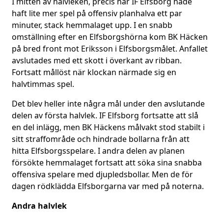
I mitten av halvleken, precis när IF Elfsborg hade
haft lite mer spel på offensiv planhalva ett par
minuter, stack hemmalaget upp. I en snabb
omställning efter en Elfsborgshörna kom BK Häcken
på bred front mot Eriksson i Elfsborgsmålet. Anfallet
avslutades med ett skott i överkant av ribban.
Fortsatt mållöst när klockan närmade sig en
halvtimmas spel.
Det blev heller inte några mål under den avslutande
delen av första halvlek. IF Elfsborg fortsatte att slå
en del inlägg, men BK Häckens målvakt stod stabilt i
sitt straffområde och hindrade bollarna från att
hitta Elfsborgsspelare. I andra delen av planen
försökte hemmalaget fortsatt att söka sina snabba
offensiva spelare med djupledsbollar. Men de för
dagen rödklädda Elfsborgarna var med på noterna.
Andra halvlek