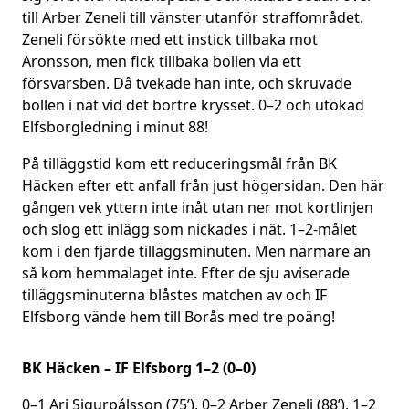
till Arber Zeneli till vänster utanför straffområdet.
Zeneli försökte med ett instick tillbaka mot
Aronsson, men fick tillbaka bollen via ett
försvarsben. Då tvekade han inte, och skruvade
bollen i nät vid det bortre krysset. 0–2 och utökad
Elfsborgledning i minut 88!
På tilläggstid kom ett reduceringsmål från BK
Häcken efter ett anfall från just högersidan. Den här
gången vek yttern inte inåt utan ner mot kortlinjen
och slog ett inlägg som nickades i nät. 1–2-målet
kom i den fjärde tilläggsminuten. Men närmare än
så kom hemmalaget inte. Efter de sju aviserade
tilläggsminuterna blåstes matchen av och IF
Elfsborg vände hem till Borås med tre poäng!
BK Häcken – IF Elfsborg 1–2 (0–0)
0–1 Ari Sigurpálsson (75’), 0–2 Arber Zeneli (88’), 1–2