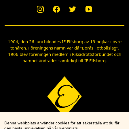
1904, den 26 juni bildades IF Elfsborg av 19 pojkar i övre
tonåren. Föreningens namn var då ”Borås Fotbollslag”.
1906 blev föreningen medlem i Riksidrottsförbundet och
namnet ändrades samtidigt till IF Elfsborg.
Denna webbplats använder cookies för att säkerställa att du får
den bästa upplevelsen på vår webbplats.