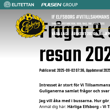
IF ELFSBORG
#VITILLSAMMANS
Frågor & 
SVENSKA MÄSTARE 1936, 1939, 1940, 1961, 2006, 2012
VÅRA LAG
ÅRSKORT 2026
BILJE
resan 20
Publicerad: 2025-09-02 07:36, Uppdaterad 202
Intresset är stort för Vi Tillsamman
Guliganerna samlat frågor och svar
Jag vill åka med i bussarna. Hur gör
Anmäl dig här:
Härliga Elfsborg – Vi