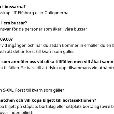
a i bussarna?
kap i IF Elfsborg eller Guliganerna.
 i era bussar?
 ansvar för de personer som åker i våra bussar.
 09.00?
 vid ingången och när du sedan kommer in erhåller du en bu
och att det är först till kvarn som gäller.
 som anmäler oss vid olika tillfällen men vill åka i sam
a tillfällen. Se bara till att dyka upp tillsammans vid uthäm
 S-XXL. Först till kvarn som gäller.
matchen och vill köpa biljett till bortasektionen?
biljett på ståplats bortalag eller sittplats bortalag (övre b
ver ingen biljett.