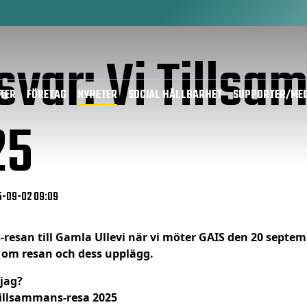
svar: Vi Tills
TTER
FÖRETAG
NYHETER
SOCIAL HÅLLBARHET
SUPPORTER/ME
25
5-09-02 09:09
s-resan till Gamla Ullevi när vi möter GAIS den 20 septe
 om resan och dess upplägg.
 jag?
 Tillsammans-resa 2025