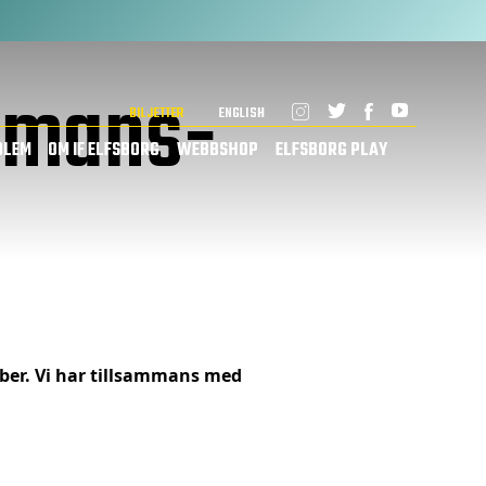
ammans-
BILJETTER
ENGLISH
DLEM
OM IF ELFSBORG
WEBBSHOP
ELFSBORG PLAY
mber. Vi har tillsammans med