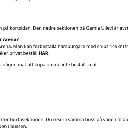
nen på kortsidan. Den nedre sektionen på Gamla Ullevi är avs
r Arena?
 Arena. Man kan förbeställa hamburgare med chips 149kr (fra
ker privat beställ
HÄR
.
 någon mat att köpa om du inte beställt mat.
för bortasektionen. Du reser i samma buss på vägen tillba
rden i bussen.