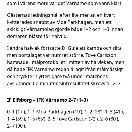
som i vårens möte var det Värnamo som vann klart.
Gästernas ledningsmål efter lite mer än en kvart
kvitterades snabbt av Moa Parkhagen, men ett
skickligt Värnamolag gjorde både 1–2 och 1–3 innan
domaren blåste för halvtid.
I andra halvlek fortsatte Di Gule att kämpa och slita
men bortalaget var numret större. Tove Carlsson
hamnade i målprotokollet i mitten av halvleken, men
då hade IFK Värnamo redan dragit ifrån målmässigt
och tryckte in ytterligare två under matchens
avslutande tio minuter. Slutresultatet skrevs till 2–7.
IF Elfsborg – IFK Värnamo 2–7 (1–3)
0–1 (17’), 1–1 Moa Parkhagen (19’), 1–2 (28’), 1–3 (41’),
1–4 (59’), 1–5 (65’), 2–5 Tove Carlsson (72’), 2–6 (80’),
2–7 (90’).