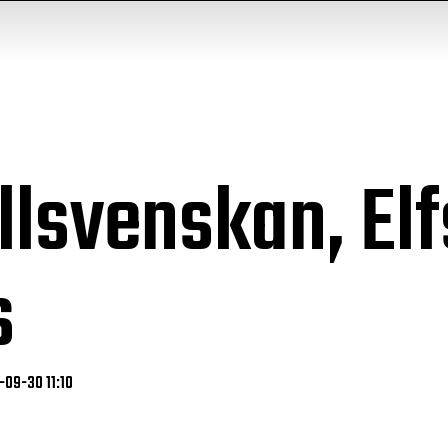
Allsvenskan, El
s
-09-30 11:10