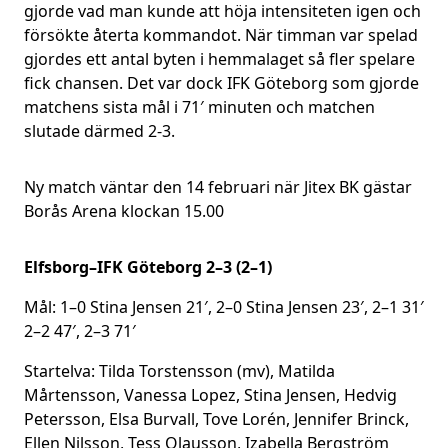
gjorde vad man kunde att höja intensiteten igen och
försökte återta kommandot. När timman var spelad
gjordes ett antal byten i hemmalaget så fler spelare
fick chansen. Det var dock IFK Göteborg som gjorde
matchens sista mål i 71′ minuten och matchen
slutade därmed 2-3.
Ny match väntar den 14 februari när Jitex BK gästar
Borås Arena klockan 15.00
Elfsborg–IFK Göteborg 2–3 (2–1)
Mål: 1–0 Stina Jensen 21′, 2–0 Stina Jensen 23′, 2–1 31′
2–2 47′, 2–3 71′
Startelva: Tilda Torstensson (mv), Matilda
Mårtensson, Vanessa Lopez, Stina Jensen, Hedvig
Petersson, Elsa Burvall, Tove Lorén, Jennifer Brinck,
Ellen Nilsson, Tess Olausson, Izabella Bergström