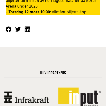
biljetter till minst 5 av herrlagets matcher på Borås
Arena under 2025
–
Torsdag 12 mars
10:00
: Allmänt biljettsläpp
HUVUDPARTNERS