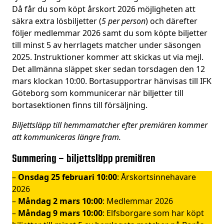
Då får du som köpt årskort 2026 möjligheten att
säkra extra lösbiljetter (
5 per person
) och därefter
följer medlemmar 2026 samt du som köpte biljetter
till minst 5 av herrlagets matcher under säsongen
2025. Instruktioner kommer att skickas ut via mejl.
Det allmänna släppet sker sedan torsdagen den 12
mars klockan 10:00. Bortasupportrar hänvisas till IFK
Göteborg som kommunicerar när biljetter till
bortasektionen finns till försäljning.
Biljettsläpp till hemmamatcher efter premiären kommer
att kommuniceras längre fram.
Summering – biljettsläpp premiären
–
Onsdag
25 februari
10:00
: Årskortsinnehavare
2026
–
Måndag
2 mars
10:00
: Medlemmar 2026
–
Måndag 9 mars
10:00
: Elfsborgare som har köpt