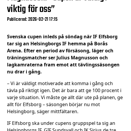
viktig för oss”
Publicerad: 2026-02-21 17:15
Svenska cupen inleds på söndag när IF Elfsborg
tar sig an Helsingborgs IF hemma på Borås
Arena. Efter en period av försäsong, läger och
träningsmatcher ser Julius Magnusson och
lagkamraterna fram emot att tävlingssäsongen
nu drar i gång.
– Vi är väldigt motiverade att komma i gång och
tävla på riktigt igen. Det är bara att ge 100 procent i
varje situation. Vi måste ge allt där ute på planen, ge
allt för Elfsborg – säsongen börjar nu mot
Helsingborg, säger mittfältaren.
IF Elfsborg ska under cupens gruppspel ta sig an
Helsingborgs IF, GIF Sundsvall och IK Sirius de tre