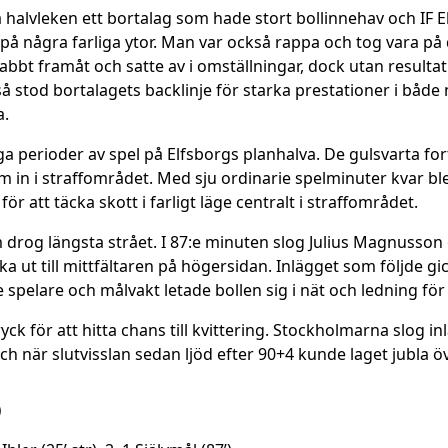
a halvleken ett bortalag som hade stort bollinnehav och IF
a på några farliga ytor. Man var också rappa och tog vara på
snabbt framåt och satte av i omställningar, dock utan result
så stod bortalagets backlinje för starka prestationer i bå
a.
 perioder av spel på Elfsborgs planhalva. De gulsvarta forts
om in i straffområdet. Med sju ordinarie spelminuter kvar bl
ör att täcka skott i farligt läge centralt i straffområdet.
om drog längsta strået. I 87:e minuten slog Julius Magnusson 
a ut till mittfältaren på högersidan. Inlägget som följde gi
elare och målvakt letade bollen sig i nät och ledning för 
ryck för att hitta chans till kvittering. Stockholmarna slog 
 när slutvisslan sedan ljöd efter 90+4 kunde laget jubla öv
)