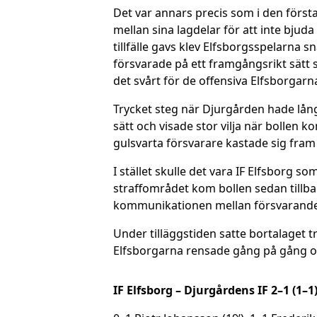
Det var annars precis som i den först
mellan sina lagdelar för att inte bjud
tillfälle gavs klev Elfsborgsspelarna 
försvarade på ett framgångsrikt sätt 
det svårt för de offensiva Elfsborgarn
Trycket steg när Djurgården hade långa
sätt och visade stor vilja när bollen k
gulsvarta försvarare kastade sig fram f
I stället skulle det vara IF Elfsborg s
straffområdet kom bollen sedan tillbak
kommunikationen mellan försvarande sp
Under tilläggstiden satte bortalaget t
Elfsborgarna rensade gång på gång och
IF Elfsborg – Djurgårdens IF 2–1 (1–1