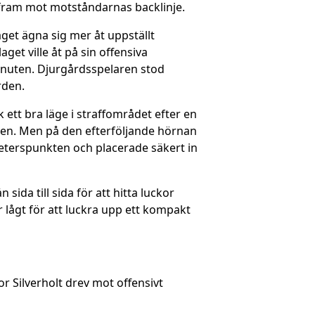
t fram mot motståndarnas backlinje.
get ägna sig mer åt uppställt
et ville åt på sin offensiva
minuten. Djurgårdsspelaren stod
rden.
 ett bra läge i straffområdet efter en
llen. Men på den efterföljande hörnan
meterspunkten och placerade säkert in
ida till sida för att hitta luckor
 lågt för att luckra upp ett kompakt
r Silverholt drev mot offensivt