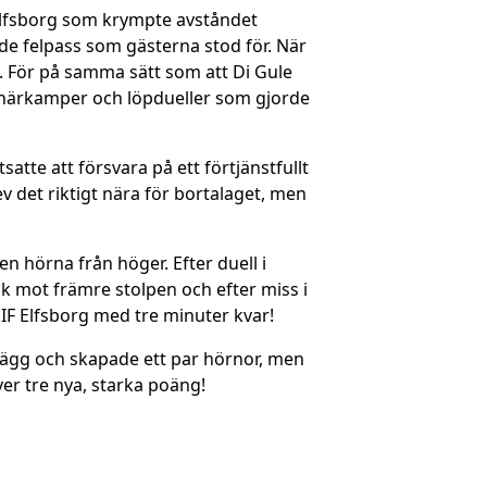
 Elfsborg som krympte avståndet
 de felpass som gästerna stod för. När
at. För på samma sätt som att Di Gule
de närkamper och löpdueller som gjorde
atte att försvara på ett förtjänstfullt
ev det riktigt nära för bortalaget, men
en hörna från höger. Efter duell i
ck mot främre stolpen och efter miss i
IF Elfsborg med tre minuter kvar!
inlägg och skapade ett par hörnor, men
er tre nya, starka poäng!