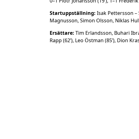
0–1 Piotr Johansson (19’), 1–1 Frederik I
Startuppställning:
Isak Pettersson –
Magnusson, Simon Olsson, Niklas Hult (85
Ersättare:
Tim Erlandsson, Buhari Ibra
Rapp (62’), Leo Östman (85’), Dion Kras