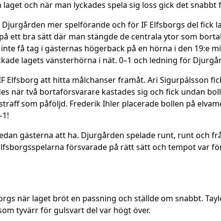
m laget och när man lyckades spela sig loss gick det snabb
 Djurgården mer spelförande och för IF Elfsborgs del fick la
å ett bra sätt där man stängde de centrala ytor som bortalag
inte få tag i gästernas högerback på en hörna i den 19:e 
ckade lagets vänsterhörna i nät. 0–1 och ledning för Djurgå
F Elfsborg att hitta målchanser framåt. Ari Sigurpálsson fick
es när två bortaförsvarare kastades sig och fick undan bo
raff som påföljd. Frederik Ihler placerade bollen på elva
–1!
dan gästerna att ha. Djurgården spelade runt, runt och från s
lfsborgsspelarna försvarade på rätt sätt och tempot var för
orgs när laget bröt en passning och ställde om snabbt. Taylo
om tyvärr för gulsvart del var högt över.