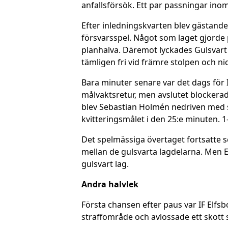
anfallsförsök. Ett par passningar ino
Efter inledningskvarten blev gästande
försvarsspel. Något som laget gjorde p
planhalva. Däremot lyckades Gulsvart 
tämligen fri vid främre stolpen och ni
Bara minuter senare var det dags för I
målvaktsretur, men avslutet blockerad
blev Sebastian Holmén nedriven med st
kvitteringsmålet i den 25:e minuten. 1
Det spelmässiga övertaget fortsatte se
mellan de gulsvarta lagdelarna. Men E
gulsvart lag.
Andra halvlek
Första chansen efter paus var IF Elfsb
straffområde och avlossade ett skott s