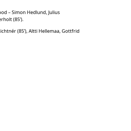
od – Simon Hedlund, Julius
rholt (85’).
htnér (85’), Altti Hellemaa, Gottfrid