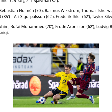
hler (25’ str), 2–1 Självmål (87’).
 Sebastian Holmén (70’), Rasmus Wikström, Thomas Isherwo
’) – Ari Sigurpálsson (62’), Frederik Ihler (62’), Taylor Silve
him, Rufai Mohammed (70’), Frode Aronsson (62’), Ludvig Ric
niqi.