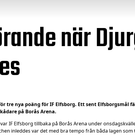
örande när Dju
es
ör tre nya poäng för IF Elfsborg. Ett sent Elfsborgsmål 
skådare på Borås Arena.
 var IF Elfsborg tillbaka på Borås Arena under onsdagskväll
en inleddes var det med bra tempo från båda lagen som tid