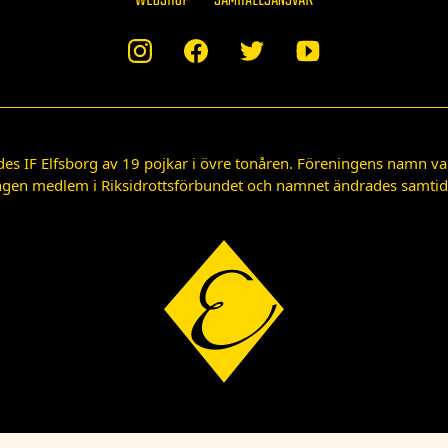
WEBSHOP
SAMHÄLLSANSVAR
des IF Elfsborg av 19 pojkar i övre tonåren. Föreningens namn var
gen medlem i Riksidrottsförbundet och namnet ändrades samtidigt