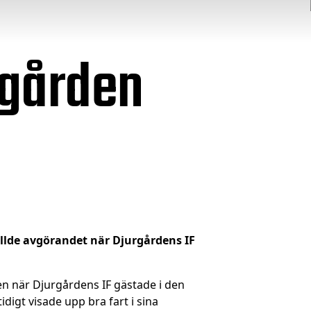
rgården
fällde avgörandet när Djurgårdens IF
en när Djurgårdens IF gästade i den
igt visade upp bra fart i sina