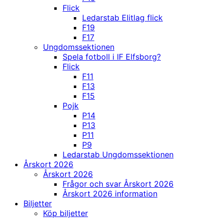
Flick
Ledarstab Elitlag flick
F19
F17
Ungdomssektionen
Spela fotboll i IF Elfsborg?
Flick
F11
F13
F15
Pojk
P14
P13
P11
P9
Ledarstab Ungdomssektionen
Årskort 2026
Årskort 2026
Frågor och svar Årskort 2026
Årskort 2026 information
Biljetter
Köp biljetter