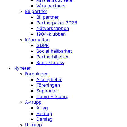
Partneraktiviteter
Våra partners
Bli partner
Bli partner
Partnerpaket 2026
Nätverksappen
1904-klubben
Information
GDPR
Social hållbarhet
Partnerbiljetter
Kontakta oss
Nyheter
Föreningen
Alla nyheter
Föreningen
Supporter
Camp Elfsborg
A-trupp
A-lag
Herrlag
Damlag
U-trupp