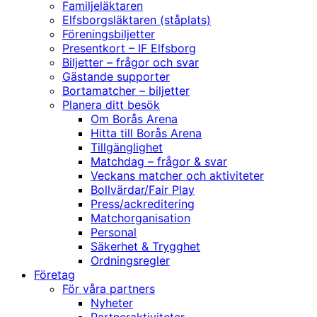
Familjeläktaren
Elfsborgsläktaren (ståplats)
Föreningsbiljetter
Presentkort – IF Elfsborg
Biljetter – frågor och svar
Gästande supporter
Bortamatcher – biljetter
Planera ditt besök
Om Borås Arena
Hitta till Borås Arena
Tillgänglighet
Matchdag – frågor & svar
Veckans matcher och aktiviteter
Bollvärdar/Fair Play
Press/ackreditering
Matchorganisation
Personal
Säkerhet & Trygghet
Ordningsregler
Företag
För våra partners
Nyheter