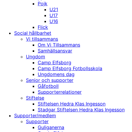
Pojk
U21
U17
U16
Flick
Social hållbarhet
Vi tillsammans
Om Vi Tillsammans
Samhällsansvar
Ungdom
Camp Elfsborg
Camp Elfsborg Fotbollsskola
Ungdomens dag
Senior och supporter
Gåfotboll
Supporterrelationer
Stiftelse
Stiftelsen Hedra Klas Ingesson
Stadgar Stiftelsen Hedra Klas Ingesson
Supporter/medlem
Supporter
Guliganerna