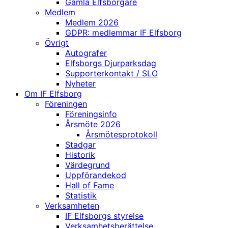
Gamla Elfsborgare
Medlem
Medlem 2026
GDPR: medlemmar IF Elfsborg
Övrigt
Autografer
Elfsborgs Djurparksdag
Supporterkontakt / SLO
Nyheter
Om IF Elfsborg
Föreningen
Föreningsinfo
Årsmöte 2026
Årsmötesprotokoll
Stadgar
Historik
Värdegrund
Uppförandekod
Hall of Fame
Statistik
Verksamheten
IF Elfsborgs styrelse
Verksamhetsberättelse