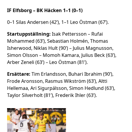
IF Elfsborg – BK Häcken 1–1 (0–1)
0–1 Silas Andersen (42’), 1–1 Leo Östman (67’).
Startuppställning:
Isak Pettersson – Rufai
Mohammed (63’), Sebastian Holmén, Thomas
Isherwood, Niklas Hult (90’) – Julius Magnusson,
Simon Olsson – Momoh Kamara, Julius Beck (63’),
Arber Zeneli (63’) – Leo Östman (81’).
Ersättare:
Tim Erlandsson, Buhari Ibrahim (90’),
Frode Aronsson, Rasmus Wikström (63’), Altti
Hellemaa, Ari Sigurpálsson, Simon Hedlund (63’),
Taylor Silverholt (81’), Frederik Ihler (63’).