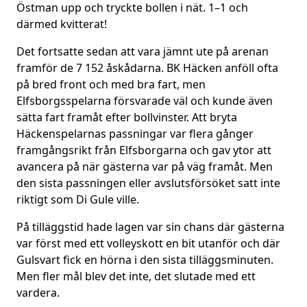
Östman upp och tryckte bollen i nät. 1–1 och
därmed kvitterat!
Det fortsatte sedan att vara jämnt ute på arenan
framför de 7 152 åskådarna. BK Häcken anföll ofta
på bred front och med bra fart, men
Elfsborgsspelarna försvarade väl och kunde även
sätta fart framåt efter bollvinster. Att bryta
Häckenspelarnas passningar var flera gånger
framgångsrikt från Elfsborgarna och gav ytor att
avancera på när gästerna var på väg framåt. Men
den sista passningen eller avslutsförsöket satt inte
riktigt som Di Gule ville.
På tilläggstid hade lagen var sin chans där gästerna
var först med ett volleyskott en bit utanför och där
Gulsvart fick en hörna i den sista tilläggsminuten.
Men fler mål blev det inte, det slutade med ett
vardera.