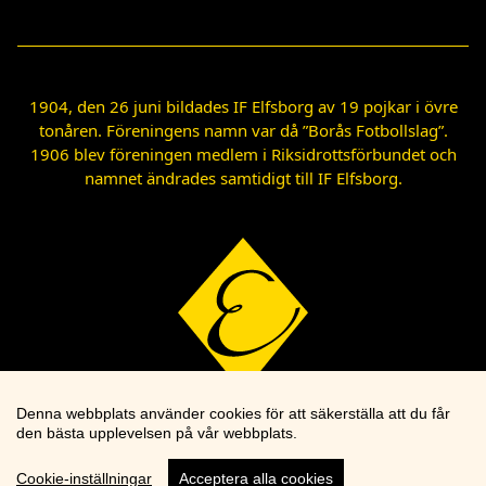
1904, den 26 juni bildades IF Elfsborg av 19 pojkar i övre
tonåren. Föreningens namn var då ”Borås Fotbollslag”.
1906 blev föreningen medlem i Riksidrottsförbundet och
namnet ändrades samtidigt till IF Elfsborg.
Denna webbplats använder cookies för att säkerställa att du får
den bästa upplevelsen på vår webbplats.
Cookie-inställningar
Acceptera alla cookies