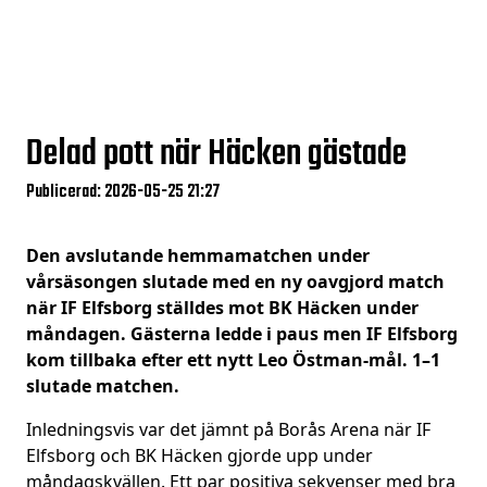
Delad pott när Häcken gästade
Publicerad: 2026-05-25 21:27
Den avslutande hemmamatchen under
vårsäsongen slutade med en ny oavgjord match
när IF Elfsborg ställdes mot BK Häcken under
måndagen. Gästerna ledde i paus men IF Elfsborg
kom tillbaka efter ett nytt Leo Östman-mål. 1–1
slutade matchen.
Inledningsvis var det jämnt på Borås Arena när IF
Elfsborg och BK Häcken gjorde upp under
måndagskvällen. Ett par positiva sekvenser med bra