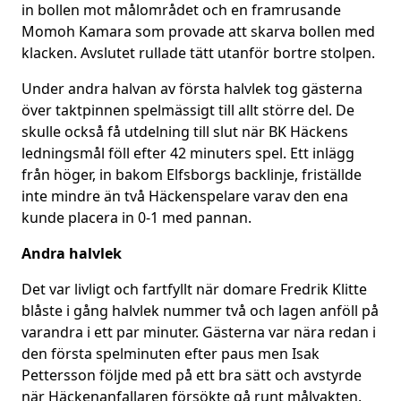
in bollen mot målområdet och en framrusande
Momoh Kamara som provade att skarva bollen med
klacken. Avslutet rullade tätt utanför bortre stolpen.
Under andra halvan av första halvlek tog gästerna
över taktpinnen spelmässigt till allt större del. De
skulle också få utdelning till slut när BK Häckens
ledningsmål föll efter 42 minuters spel. Ett inlägg
från höger, in bakom Elfsborgs backlinje, friställde
inte mindre än två Häckenspelare varav den ena
kunde placera in 0-1 med pannan.
Andra halvlek
Det var livligt och fartfyllt när domare Fredrik Klitte
blåste i gång halvlek nummer två och lagen anföll på
varandra i ett par minuter. Gästerna var nära redan i
den första spelminuten efter paus men Isak
Pettersson följde med på ett bra sätt och avstyrde
när Häckenanfallaren försökte gå runt målvakten.