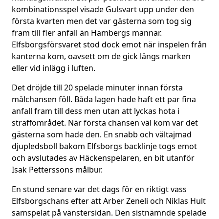
kombinationsspel visade Gulsvart upp under den
första kvarten men det var gästerna som tog sig
fram till fler anfall än Hambergs mannar.
Elfsborgsförsvaret stod dock emot när inspelen från
kanterna kom, oavsett om de gick längs marken
eller vid inlägg i luften.
Det dröjde till 20 spelade minuter innan första
målchansen föll. Båda lagen hade haft ett par fina
anfall fram till dess men utan att lyckas hota i
straffområdet. När första chansen väl kom var det
gästerna som hade den. En snabb och vältajmad
djupledsboll bakom Elfsborgs backlinje togs emot
och avslutades av Häckenspelaren, en bit utanför
Isak Petterssons målbur.
En stund senare var det dags för en riktigt vass
Elfsborgschans efter att Arber Zeneli och Niklas Hult
samspelat på vänstersidan. Den sistnämnde spelade