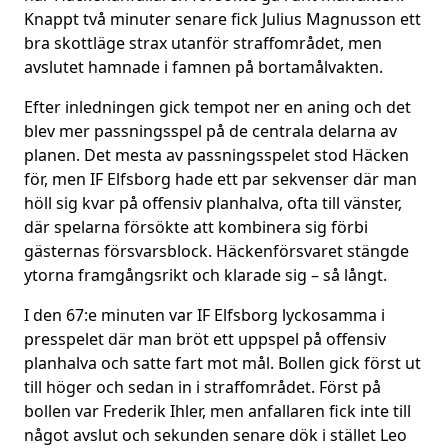
Knappt två minuter senare fick Julius Magnusson ett
bra skottläge strax utanför straffområdet, men
avslutet hamnade i famnen på bortamålvakten.
Efter inledningen gick tempot ner en aning och det
blev mer passningsspel på de centrala delarna av
planen. Det mesta av passningsspelet stod Häcken
för, men IF Elfsborg hade ett par sekvenser där man
höll sig kvar på offensiv planhalva, ofta till vänster,
där spelarna försökte att kombinera sig förbi
gästernas försvarsblock. Häckenförsvaret stängde
ytorna framgångsrikt och klarade sig – så långt.
I den 67:e minuten var IF Elfsborg lyckosamma i
presspelet där man bröt ett uppspel på offensiv
planhalva och satte fart mot mål. Bollen gick först ut
till höger och sedan in i straffområdet. Först på
bollen var Frederik Ihler, men anfallaren fick inte till
något avslut och sekunden senare dök i stället Leo