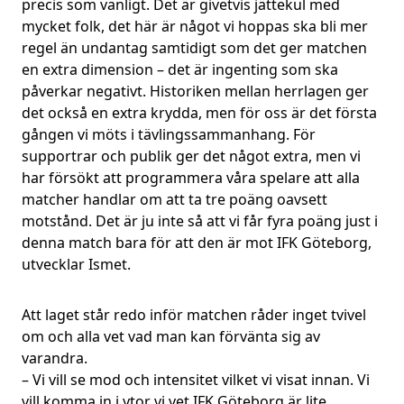
precis som vanligt. Det är givetvis jättekul med
mycket folk, det här är något vi hoppas ska bli mer
regel än undantag samtidigt som det ger matchen
en extra dimension – det är ingenting som ska
påverkar negativt. Historiken mellan herrlagen ger
det också en extra krydda, men för oss är det första
gången vi möts i tävlingssammanhang. För
supportrar och publik ger det något extra, men vi
har försökt att programmera våra spelare att alla
matcher handlar om att ta tre poäng oavsett
motstånd. Det är ju inte så att vi får fyra poäng just i
denna match bara för att den är mot IFK Göteborg,
utvecklar Ismet.
Att laget står redo inför matchen råder inget tvivel
om och alla vet vad man kan förvänta sig av
varandra.
– Vi vill se mod och intensitet vilket vi visat innan. Vi
vill komma in i ytor vi vet IFK Göteborg är lite