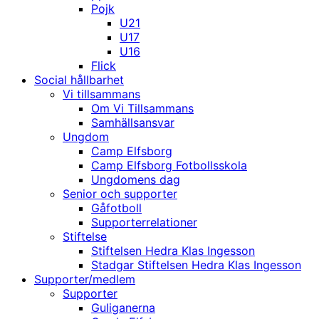
Pojk
U21
U17
U16
Flick
Social hållbarhet
Vi tillsammans
Om Vi Tillsammans
Samhällsansvar
Ungdom
Camp Elfsborg
Camp Elfsborg Fotbollsskola
Ungdomens dag
Senior och supporter
Gåfotboll
Supporterrelationer
Stiftelse
Stiftelsen Hedra Klas Ingesson
Stadgar Stiftelsen Hedra Klas Ingesson
Supporter/medlem
Supporter
Guliganerna