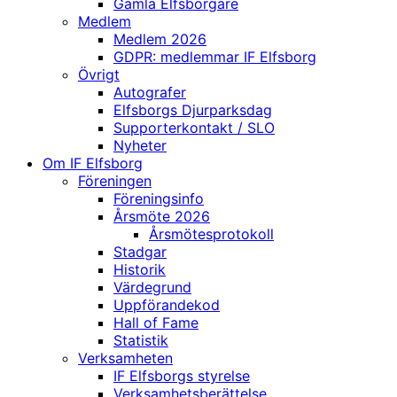
Gamla Elfsborgare
Medlem
Medlem 2026
GDPR: medlemmar IF Elfsborg
Övrigt
Autografer
Elfsborgs Djurparksdag
Supporterkontakt / SLO
Nyheter
Om IF Elfsborg
Föreningen
Föreningsinfo
Årsmöte 2026
Årsmötesprotokoll
Stadgar
Historik
Värdegrund
Uppförandekod
Hall of Fame
Statistik
Verksamheten
IF Elfsborgs styrelse
Verksamhetsberättelse