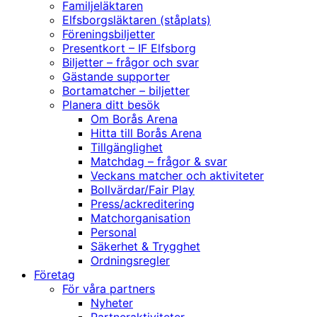
Familjeläktaren
Elfsborgsläktaren (ståplats)
Föreningsbiljetter
Presentkort – IF Elfsborg
Biljetter – frågor och svar
Gästande supporter
Bortamatcher – biljetter
Planera ditt besök
Om Borås Arena
Hitta till Borås Arena
Tillgänglighet
Matchdag – frågor & svar
Veckans matcher och aktiviteter
Bollvärdar/Fair Play
Press/ackreditering
Matchorganisation
Personal
Säkerhet & Trygghet
Ordningsregler
Företag
För våra partners
Nyheter