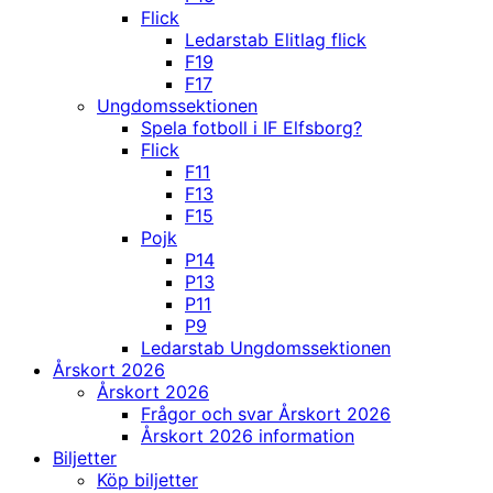
Flick
Ledarstab Elitlag flick
F19
F17
Ungdomssektionen
Spela fotboll i IF Elfsborg?
Flick
F11
F13
F15
Pojk
P14
P13
P11
P9
Ledarstab Ungdomssektionen
Årskort 2026
Årskort 2026
Frågor och svar Årskort 2026
Årskort 2026 information
Biljetter
Köp biljetter