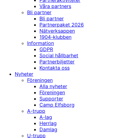
Partneraktiviteter
Våra partners
Bli partner
Bli partner
Partnerpaket 2026
Nätverksappen
1904-klubben
Information
GDPR
Social hållbarhet
Partnerbiljetter
Kontakta oss
Nyheter
Föreningen
Alla nyheter
Föreningen
Supporter
Camp Elfsborg
A-trupp
A-lag
Herrlag
Damlag
U-trupp