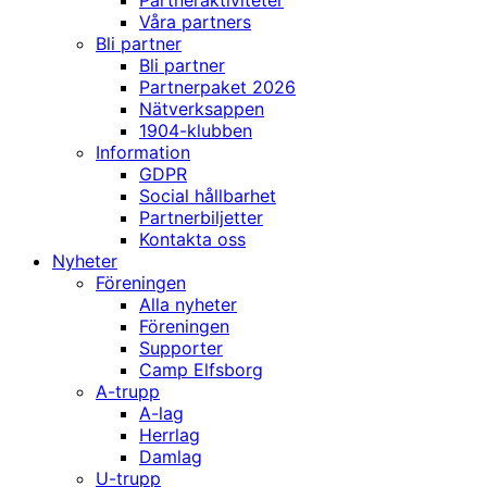
Partneraktiviteter
Våra partners
Bli partner
Bli partner
Partnerpaket 2026
Nätverksappen
1904-klubben
Information
GDPR
Social hållbarhet
Partnerbiljetter
Kontakta oss
Nyheter
Föreningen
Alla nyheter
Föreningen
Supporter
Camp Elfsborg
A-trupp
A-lag
Herrlag
Damlag
U-trupp