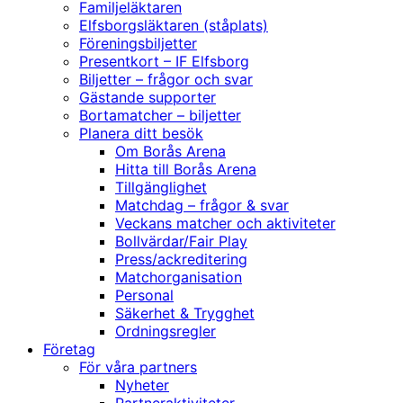
Familjeläktaren
Elfsborgsläktaren (ståplats)
Föreningsbiljetter
Presentkort – IF Elfsborg
Biljetter – frågor och svar
Gästande supporter
Bortamatcher – biljetter
Planera ditt besök
Om Borås Arena
Hitta till Borås Arena
Tillgänglighet
Matchdag – frågor & svar
Veckans matcher och aktiviteter
Bollvärdar/Fair Play
Press/ackreditering
Matchorganisation
Personal
Säkerhet & Trygghet
Ordningsregler
Företag
För våra partners
Nyheter