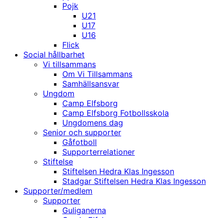
Pojk
U21
U17
U16
Flick
Social hållbarhet
Vi tillsammans
Om Vi Tillsammans
Samhällsansvar
Ungdom
Camp Elfsborg
Camp Elfsborg Fotbollsskola
Ungdomens dag
Senior och supporter
Gåfotboll
Supporterrelationer
Stiftelse
Stiftelsen Hedra Klas Ingesson
Stadgar Stiftelsen Hedra Klas Ingesson
Supporter/medlem
Supporter
Guliganerna