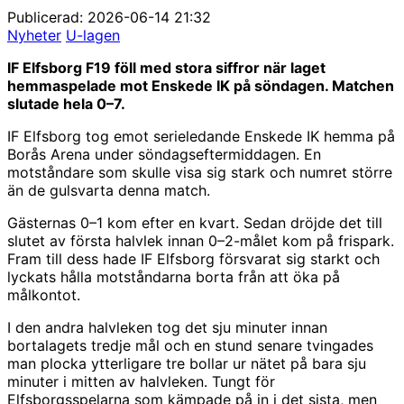
Publicerad: 2026-06-14 21:32
Nyheter
U-lagen
IF Elfsborg F19 föll med stora siffror när laget
hemmaspelade mot Enskede IK på söndagen. Matchen
slutade hela 0–7.
IF Elfsborg tog emot serieledande Enskede IK hemma på
Borås Arena under söndagseftermiddagen. En
motståndare som skulle visa sig stark och numret större
än de gulsvarta denna match.
Gästernas 0–1 kom efter en kvart. Sedan dröjde det till
slutet av första halvlek innan 0–2-målet kom på frispark.
Fram till dess hade IF Elfsborg försvarat sig starkt och
lyckats hålla motståndarna borta från att öka på
målkontot.
I den andra halvleken tog det sju minuter innan
bortalagets tredje mål och en stund senare tvingades
man plocka ytterligare tre bollar ur nätet på bara sju
minuter i mitten av halvleken. Tungt för
Elfsborgsspelarna som kämpade på in i det sista, men