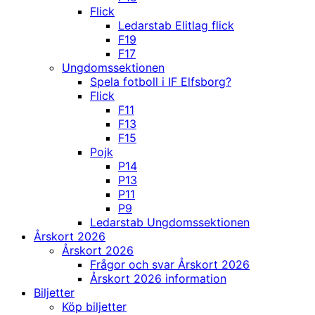
Flick
Ledarstab Elitlag flick
F19
F17
Ungdomssektionen
Spela fotboll i IF Elfsborg?
Flick
F11
F13
F15
Pojk
P14
P13
P11
P9
Ledarstab Ungdomssektionen
Årskort 2026
Årskort 2026
Frågor och svar Årskort 2026
Årskort 2026 information
Biljetter
Köp biljetter