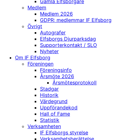
Gamla Elfsborgare
Medlem
Medlem 2026
GDPR: medlemmar IF Elfsborg
Övrigt
Autografer
Elfsborgs Djurparksdag
Supporterkontakt / SLO
Nyheter
Om IF Elfsborg
Föreningen
Föreningsinfo
Årsmöte 2026
Årsmötesprotokoll
Stadgar
Historik
Värdegrund
Uppförandekod
Hall of Fame
Statistik
Verksamheten
IF Elfsborgs styrelse
Verksamhetsberättelse