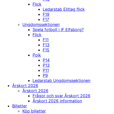
Flick
Ledarstab Elitlag flick
F19
F17
Ungdomssektionen
Spela fotboll i IF Elfsborg?
Flick
F11
F13
F15
Pojk
P14
P13
P11
P9
Ledarstab Ungdomssektionen
Årskort 2026
Årskort 2026
Frågor och svar Årskort 2026
Årskort 2026 information
Biljetter
Köp biljetter