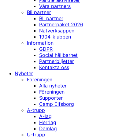
Partneraktiviteter
Våra partners
Bli partner
Bli partner
Partnerpaket 2026
Nätverksappen
1904-klubben
Information
GDPR
Social hållbarhet
Partnerbiljetter
Kontakta oss
Nyheter
Föreningen
Alla nyheter
Föreningen
Supporter
Camp Elfsborg
A-trupp
A-lag
Herrlag
Damlag
U-trupp