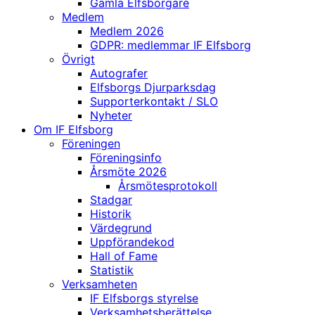
Gamla Elfsborgare
Medlem
Medlem 2026
GDPR: medlemmar IF Elfsborg
Övrigt
Autografer
Elfsborgs Djurparksdag
Supporterkontakt / SLO
Nyheter
Om IF Elfsborg
Föreningen
Föreningsinfo
Årsmöte 2026
Årsmötesprotokoll
Stadgar
Historik
Värdegrund
Uppförandekod
Hall of Fame
Statistik
Verksamheten
IF Elfsborgs styrelse
Verksamhetsberättelse