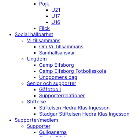
Pojk
U21
U17
U16
Flick
Social hållbarhet
Vi tillsammans
Om Vi Tillsammans
Samhällsansvar
Ungdom
Camp Elfsborg
Camp Elfsborg Fotbollsskola
Ungdomens dag
Senior och supporter
Gåfotboll
Supporterrelationer
Stiftelse
Stiftelsen Hedra Klas Ingesson
Stadgar Stiftelsen Hedra Klas Ingesson
Supporter/medlem
Supporter
Guliganerna