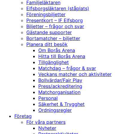
Familjeläktaren
Elfsborgsläktaren (ståplats)
Föreningsbiljetter
Presentkort – IF Elfsborg
Biljetter – frågor och svar
Gästande supporter
Bortamatcher – biljetter
Planera ditt besök
Om Borås Arena
Hitta till Borås Arena
Tillgänglighet
Matchdag – frågor & svar
Veckans matcher och aktiviteter
Bollvärdar/Fair Play
Press/ackreditering
Matchorganisation
Personal
Säkerhet & Trygghet
Ordningsregler
Företag
För våra partners
Nyheter