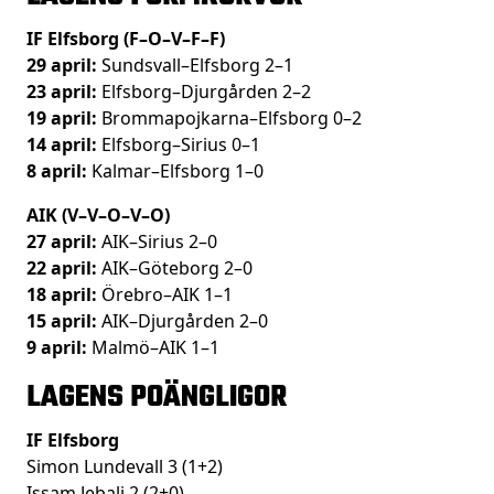
IF Elfsborg (F–O–V–F–F)
29 april:
Sundsvall–Elfsborg 2–1
23 april:
Elfsborg–Djurgården 2–2
19 april:
Brommapojkarna–Elfsborg 0–2
14 april:
Elfsborg–Sirius 0–1
8 april:
Kalmar–Elfsborg 1–0
AIK (V–V–O–V–O)
27 april:
AIK–Sirius 2–0
22 april:
AIK–Göteborg 2–0
18 april:
Örebro–AIK 1–1
15 april:
AIK–Djurgården 2–0
9 april:
Malmö–AIK 1–1
LAGENS POÄNGLIGOR
IF Elfsborg
Simon Lundevall 3 (1+2)
Issam Jebali 2 (2+0)