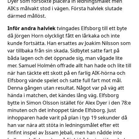
Dyer som försökte placera in ledningsmålet men
AIK:s målvakt stod i vägen. Första halvlek slutade
därmed mållöst.
Inför andra halvlek
tvingades Elfsborg till ett byte
då Jörgen Horn olyckligt fått en lårkaka och inte
kunde fortsätta. Han ersattes av Joakim Nilsson som
var tillbaka från sin skada. Sidbytet satte fart på
båda lagen och det öppnade sig, man vågade lite
mer. Samuel Holmén offrade allt han hade och lite till
när han täckte ett skott på en farlig AIK-hörna och
Elfsborg vände spelet och satte full fart mot mål.
Denna gången utan resultat. Något var på väg att
hända i matchen, det kändes lång väg. Elfsborg
bytte in Simon Olsson istället för Alex Dyer i den 78:e
minuten och det inhoppet tände Elfsborg. Just
inhopparen hade varit på plan i typ 19 sekunder då
han var nära att stöta in ledningsmålet efter ett
finfint inspel av Issam Jebali, men han nådde inte