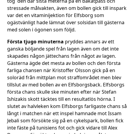
tog den där sista meterna på en bakåtpass och
stressade målvakten, även om bollen gick till inspark
var det en vitaminijektion för Elfsborg som
ogästvänligt hade lämnat över solsidan till gästerna
med solen i ögonen som följd.
Första tjugo minuterna
pryddes annars av ett
ganska böljande spel från lagen även om det inte
skapades någon jättechans från något av lagen.
Gästerna ägde det mesta av bollen och den första
farliga chansen när Kristoffer Olsson gick på en
soloräd från mittplan mot straffområdet men blev
tillslut av med bollen av en Elfsborgsback. Elfsborgs
första chans skulle ske minuten efter när Stefan
Ishizakis skott täcktes till en resultatlös hörna. I
slutet av halvleken kom Elfsborgs farligaste chans så
långt i matchen när ett inspel hamnade mot Issam
Jebali som försökte sig på en cykelspark, bollen fick
inte fäste på tunisiens fot och gick vidare till Alex