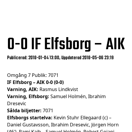
0-0
IF Elfsborg – AIK
Publicerad: 2018-01-04 13:00, Uppdaterad 2018-05-06 23:19
Omgång 7 Publik: 7071
IF Elfsborg – AIK 0-0 (0-0)
Varning, AIK:
Rasmus Lindkvist
Varning, Elfsborg:
Samuel Holmén, Ibrahim
Dresevic
Sålda biljetter:
7071
Elfsborgs startelva:
Kevin Stuhr Ellegaard (c) –
Daniel Gustavsson, Ibrahim Dresevic, Jörgen Horn
(46′), Rami Kaib – Samuel Holmén, Robert Gojani –