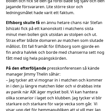
bollen och fick se den gå förbi både sig själv och den
jagande försvararen. Lite större skor och
ledningsmålet hade varit ett faktum.
Elfsborg skulle få
en ännu hetare chans när Stefan
Ishizaki fick på ett kanonskott i matchens sista
minut men bollen gick utsidan av stolpen och ut.
Strax efter blåste domaren av matchen som slutade
mållöst. Ett fall framåt för Elfsborg som gjorde en
fin andra halvlek och borde med chanserna sett nog
fått med sig hela poängskörden.
På den efterföljande
presskonferensen så kände
manager Jimmy Thelin såhär:
– Jag tycker att vi mognar in i matchen och kommer
in i den ju längre matchen lider och vi drabbas inte
av panik när AIK äger mycket boll. Vi kan hantera
olika scenarior i laget och klubben. Jag tycker vi blir
starkare och starkare för varje vecka som går. Vi
visar upp det för hemmapubliken att vi vill mer. Jag