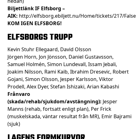
nedan)
Biljettlänk IF Elfsborg –
AIK:
http://elfsborg.ebiljett.nu/Home/tickets/217/False
KOM IGEN ELFSBORG!
ELFSBORGS TRUPP
Kevin Stuhr Ellegaard, David Olsson
Jörgen Horn, Jon Jönsson, Daniel Gustavsson,
Samuel Holmén, Simon Lundevall, Issam Jebali,
Joakim Nilsson, Rami Kaib, Ibrahim Dresevic, Robert
Gojani, Simon Olsson, Jesper Karlsson, Viktor
Prodell, Alex Dyer, Stefan Ishizaki, Arian Kabashi
Frånvaro
(skada/rehab/sjukdom/avstängning):
Jesper
Manns (rehab, fortsatt enligt plan), Per Frick
(muskelskada, väntar resultat från MR), Emir Bajrami
(sjuk)
LAGENS FORMKURVOR