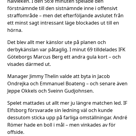
halvleken. I den 56:e minuten spelade den
förstnämnde till den sistnämnde inne i offensivt
straffområde – men det efterföljande avslutet från
ett minst sagt intressant läge blockades ut till en
hörna.
Det blev allt mer känslor ute på planen och
derbykänslan var påtaglig. I minut 69 tilldelades IFK
Göteborgs Marcus Berg ett andra gula kort – och
visades därmed ut.
Manager Jimmy Thelin valde att byta in Jacob
Ondrejka och Emmanuel Boateng – och senare även
Jeppe Okkels och Sveinn Gudjohnsen.
Spelet mattades ut allt mer ju längre matchen led. IF
Elfsborg försvarade sin ledning väl och kunde
dessutom sticka upp på farliga omställningar. André
Römer hade en boll i mål – men vinkades av för
offside.