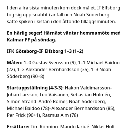
I den allra sista minuten kom dock målet. IF Elfsborg
tog sig upp snabbt i anfall och Noah Söderberg
satte spiken i kistan i den åttonde tilläggsminuten.
En härlig seger! Härnäst väntar hemmamöte med
Kalmar FF på söndag.
IFK Göteborg–IF Elfsborg 1–3 (1–2)
Målen:
1–0 Gustav Svensson (9), 1–1 Michael Baidoo
(22), 1–2 Alexander Bernhardsson (35), 1–3 Noah
Söderberg (90+8)
Startuppställning (4-3-3):
Hakon Valdimarsson–
Johan Larsson, Leo Väisänen, Sebastian Holmén,
Simon Strand–André Römer, Noah Söderberg,
Michael Baidoo (78)–Alexander Bernhardsson (85),
Per Frick (90+1), Rasmus Alm (78)
Ersättare:
Tim Rönning, Maudo Jarjué, Niklas Hult,