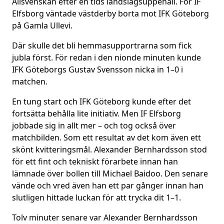
Allsvenskan efter en tids landslagsuppehåll. För IF
Elfsborg väntade västderby borta mot IFK Göteborg
på Gamla Ullevi.
Där skulle det bli hemmasupportrarna som fick
jubla först. För redan i den nionde minuten kunde
IFK Göteborgs Gustav Svensson nicka in 1–0 i
matchen.
En tung start och IFK Göteborg kunde efter det
fortsätta behålla lite initiativ. Men IF Elfsborg
jobbade sig in allt mer – och tog också över
matchbilden. Som ett resultat av det kom även ett
skönt kvitteringsmål. Alexander Bernhardsson stod
för ett fint och tekniskt förarbete innan han
lämnade över bollen till Michael Baidoo. Den senare
vände och vred även han ett par gånger innan han
slutligen hittade luckan för att trycka dit 1–1.
Tolv minuter senare var Alexander Bernhardsson