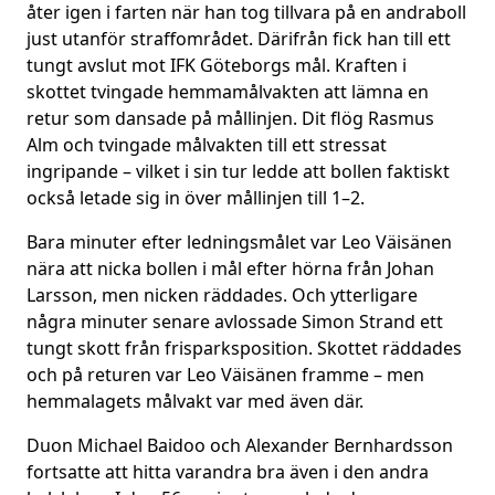
åter igen i farten när han tog tillvara på en andraboll
just utanför straffområdet. Därifrån fick han till ett
tungt avslut mot IFK Göteborgs mål. Kraften i
skottet tvingade hemmamålvakten att lämna en
retur som dansade på mållinjen. Dit flög Rasmus
Alm och tvingade målvakten till ett stressat
ingripande – vilket i sin tur ledde att bollen faktiskt
också letade sig in över mållinjen till 1–2.
Bara minuter efter ledningsmålet var Leo Väisänen
nära att nicka bollen i mål efter hörna från Johan
Larsson, men nicken räddades. Och ytterligare
några minuter senare avlossade Simon Strand ett
tungt skott från frisparksposition. Skottet räddades
och på returen var Leo Väisänen framme – men
hemmalagets målvakt var med även där.
Duon Michael Baidoo och Alexander Bernhardsson
fortsatte att hitta varandra bra även i den andra