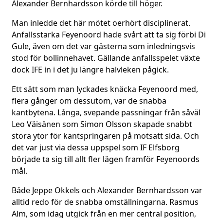
Alexander Bernhardsson körde till höger.
Man inledde det här mötet oerhört disciplinerat.
Anfallsstarka Feyenoord hade svårt att ta sig förbi Di
Gule, även om det var gästerna som inledningsvis
stod för bollinnehavet. Gällande anfallsspelet växte
dock IFE in i det ju längre halvleken pågick.
Ett sätt som man lyckades knäcka Feyenoord med,
flera gånger om dessutom, var de snabba
kantbytena. Långa, svepande passningar från såväl
Leo Väisänen som Simon Olsson skapade snabbt
stora ytor för kantspringaren på motsatt sida. Och
det var just via dessa uppspel som IF Elfsborg
började ta sig till allt fler lägen framför Feyenoords
mål.
Både Jeppe Okkels och Alexander Bernhardsson var
alltid redo för de snabba omställningarna. Rasmus
Alm, som idag utgick från en mer central position,