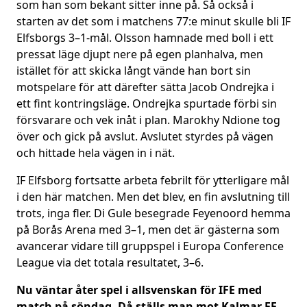
som han som bekant sitter inne på. Så också i
starten av det som i matchens 77:e minut skulle bli IF
Elfsborgs 3–1-mål. Olsson hamnade med boll i ett
pressat läge djupt nere på egen planhalva, men
istället för att skicka långt vände han bort sin
motspelare för att därefter sätta Jacob Ondrejka i
ett fint kontringsläge. Ondrejka spurtade förbi sin
försvarare och vek inåt i plan. Marokhy Ndione tog
över och gick på avslut. Avslutet styrdes på vägen
och hittade hela vägen in i nät.
IF Elfsborg fortsatte arbeta febrilt för ytterligare mål
i den här matchen. Men det blev, en fin avslutning till
trots, inga fler. Di Gule besegrade Feyenoord hemma
på Borås Arena med 3–1, men det är gästerna som
avancerar vidare till gruppspel i Europa Conference
League via det totala resultatet, 3–6.
Nu väntar åter spel i allsvenskan för IFE med
match på söndag. Då ställs man mot Kalmar FF