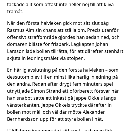
tackade allt som oftast inte heller nej till att kliva
framåt.
När den första halvleken gick mot sitt slut såg
Rasmus Alm sin chans att ställa om. Precis utanför
offensivt straffområde gjordes han sedan ned, och
domaren blåste för frispark. Lagkapten Johan
Larsson lade bollen tillrätta, för att därefter stenhårt
skjuta in ledningsmålet via stolpen.
En härlig avslutning på den första halvleken – som
dessutom blev till en minst lika härlig inledning på
den andra. Redan efter drygt fem minuters spel
utnyttjade Simon Strand ett oförberett försvar när
han snabbt satte ett inkast på Jeppe Okkels längs
vänsterkanten. Jeppe Okkels tryckte därefter in
bollen mot mål, och väl där mötte Alexander
Bernhardsson upp för att styra bollen i nät.
IF Elfsborg imponerade i sitt spel – och man fick