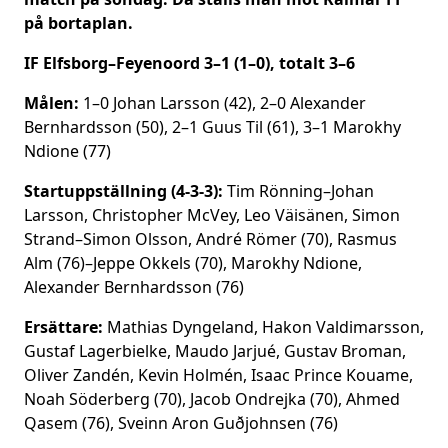
på bortaplan.
IF Elfsborg–Feyenoord 3–1 (1–0), totalt 3–6
Målen:
1–0 Johan Larsson (42), 2–0 Alexander
Bernhardsson (50), 2–1 Guus Til (61), 3–1 Marokhy
Ndione (77)
Startuppställning (4-3-3):
Tim Rönning–Johan
Larsson, Christopher McVey, Leo Väisänen, Simon
Strand–Simon Olsson, André Römer (70), Rasmus
Alm (76)–Jeppe Okkels (70), Marokhy Ndione,
Alexander Bernhardsson (76)
Ersättare:
Mathias Dyngeland, Hakon Valdimarsson,
Gustaf Lagerbielke, Maudo Jarjué, Gustav Broman,
Oliver Zandén, Kevin Holmén, Isaac Prince Kouame,
Noah Söderberg (70), Jacob Ondrejka (70), Ahmed
Qasem (76), Sveinn Aron Guðjohnsen (76)