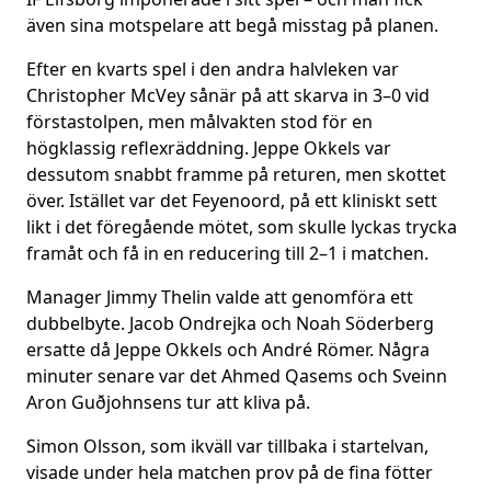
även sina motspelare att begå misstag på planen.
Efter en kvarts spel i den andra halvleken var
Christopher McVey sånär på att skarva in 3–0 vid
förstastolpen, men målvakten stod för en
högklassig reflexräddning. Jeppe Okkels var
dessutom snabbt framme på returen, men skottet
över. Istället var det Feyenoord, på ett kliniskt sett
likt i det föregående mötet, som skulle lyckas trycka
framåt och få in en reducering till 2–1 i matchen.
Manager Jimmy Thelin valde att genomföra ett
dubbelbyte. Jacob Ondrejka och Noah Söderberg
ersatte då Jeppe Okkels och André Römer. Några
minuter senare var det Ahmed Qasems och Sveinn
Aron Guðjohnsens tur att kliva på.
Simon Olsson, som ikväll var tillbaka i startelvan,
visade under hela matchen prov på de fina fötter