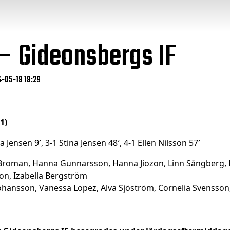
 – Gideonsbergs IF
4-05-18 18:29
1)
na Jensen 9′, 3-1 Stina Jensen 48′, 4-1 Ellen Nilsson 57′
ce Broman, Hanna Gunnarsson, Hanna Jiozon, Linn Sångberg,
son, Izabella Bergström
ohansson, Vanessa Lopez, Alva Sjöström, Cornelia Svensson,