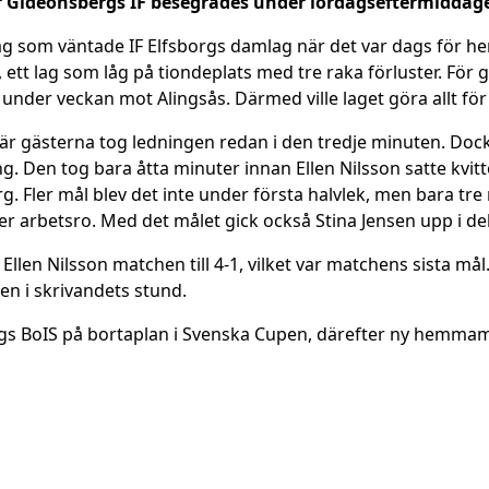
r Gideonsbergs IF besegrades under lördagseftermiddag
ag som väntade IF Elfsborgs damlag när det var dags för 
tt lag som låg på tiondeplats med tre raka förluster. För g
DM under veckan mot Alingsås. Därmed ville laget göra allt för
 gästerna tog ledningen redan i den tredje minuten. Dock 
ng. Den tog bara åtta minuter innan Ellen Nilsson satte kvi
rg. Fler mål blev det inte under första halvlek, men bara tre 
er arbetsro. Med det målet gick också Stina Jensen upp i del
len Nilsson matchen till 4-1, vilket var matchens sista mål
en i skrivandets stund.
 BoIS på bortaplan i Svenska Cupen, därefter ny hemmamat