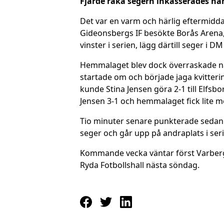
Fjärde raka segern inkasserades nä
Det var en varm och härlig eftermidd
Gideonsbergs IF besökte Borås Arena, e
vinster i serien, lägg därtill seger i 
Hemmalaget blev dock överraskade när
startade om och började jaga kvitteri
kunde Stina Jensen göra 2-1 till Elfsbo
Jensen 3-1 och hemmalaget fick lite m
Tio minuter senare punkterade sedan El
seger och går upp på andraplats i seri
Kommande vecka väntar först Varbergs
Ryda Fotbollshall nästa söndag.