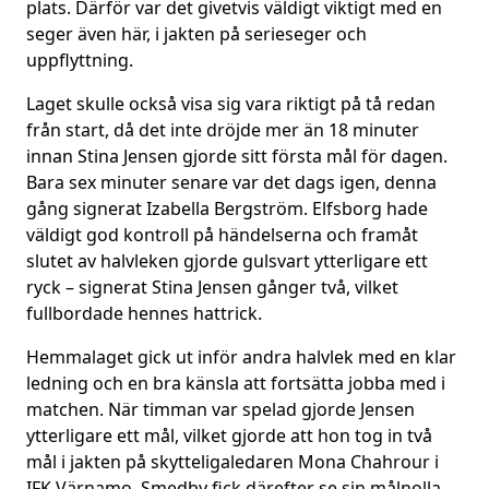
plats. Därför var det givetvis väldigt viktigt med en
seger även här, i jakten på serieseger och
uppflyttning.
Laget skulle också visa sig vara riktigt på tå redan
från start, då det inte dröjde mer än 18 minuter
innan Stina Jensen gjorde sitt första mål för dagen.
Bara sex minuter senare var det dags igen, denna
gång signerat Izabella Bergström. Elfsborg hade
väldigt god kontroll på händelserna och framåt
slutet av halvleken gjorde gulsvart ytterligare ett
ryck – signerat Stina Jensen gånger två, vilket
fullbordade hennes hattrick.
Hemmalaget gick ut inför andra halvlek med en klar
ledning och en bra känsla att fortsätta jobba med i
matchen. När timman var spelad gjorde Jensen
ytterligare ett mål, vilket gjorde att hon tog in två
mål i jakten på skytteligaledaren Mona Chahrour i
IFK Värnamo. Smedby fick därefter se sin målnolla