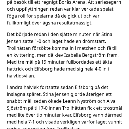
på besök till ett regnigt Borås Arena. Att seriesegern
och uppflyttningen redan var klar verkade spelat
föga roll för spelarna då de gick ut och var
fullkomligt överlägsna resultatmässigt.
Det började redan i den sjätte minuten när Stina
Jensen satte 1-0 och laget hade en drömstart.
Trollhättan försökte komma in i matchen och få till
en kvittering, men då klev Izabella Bergström fram.
Med tre mål på 19 minuter fullbordades ett äkta
hattrick och Elfsborg hade med sig hela 4-0 in i
halvtidsvilan.
I andra halvlek fortsatte sedan Elfsborg på det
inslagna spåret. Stina Jensen gjorde återigen ett
snabbt mål, sedan ökade Leann Nyström och Alva
Sjöström på till 7-0 innan Trollhättan fick ett tröstmål
med lite över tio minuter kvar. Elfsborg vann därmed
med hela 7-1 och visade verkligen varför laget vunnit
serien, sex poäng före Trollhättan.