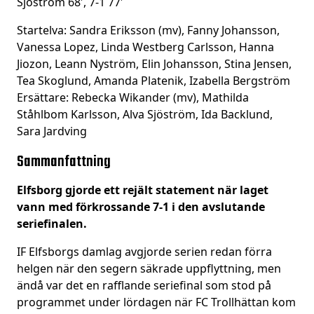
Sjöström 68′, 7-1 77′
Startelva: Sandra Eriksson (mv), Fanny Johansson,
Vanessa Lopez, Linda Westberg Carlsson, Hanna
Jiozon, Leann Nyström, Elin Johansson, Stina Jensen,
Tea Skoglund, Amanda Platenik, Izabella Bergström
Ersättare: Rebecka Wikander (mv), Mathilda
Ståhlbom Karlsson, Alva Sjöström, Ida Backlund,
Sara Jardving
Sammanfattning
Elfsborg gjorde ett rejält statement när laget
vann med förkrossande 7-1 i den avslutande
seriefinalen.
IF Elfsborgs damlag avgjorde serien redan förra
helgen när den segern säkrade uppflyttning, men
ändå var det en rafflande seriefinal som stod på
programmet under lördagen när FC Trollhättan kom