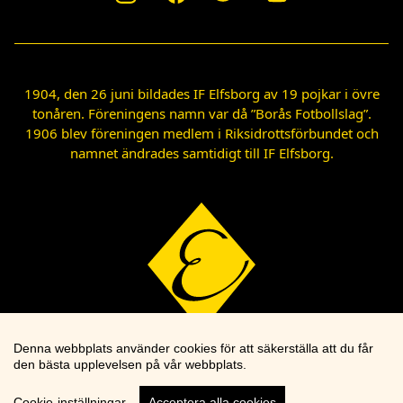
1904, den 26 juni bildades IF Elfsborg av 19 pojkar i övre
tonåren. Föreningens namn var då ”Borås Fotbollslag”.
1906 blev föreningen medlem i Riksidrottsförbundet och
namnet ändrades samtidigt till IF Elfsborg.
Denna webbplats använder cookies för att säkerställa att du får
den bästa upplevelsen på vår webbplats.
Cookie-inställningar
Acceptera alla cookies