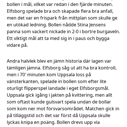
bollen i mål, vilket var redan i den fjärde minuten.
Elfsborg spelade bra och skapade flera bra anfall,
men det var en frispark från mittplan som skulle ge
en utökad ledning. Bollen nådde Stina Jensens
panna som vackert nickade in 2-0 i bortre burgaveln.
Ett viktigt mål att ta med sig in i paus och bygga
vidare på.
Andra halvlek blev en jämn historia där lagen var
tämligen jämna. Elfsborg såg ut att ha bra kontroll,
men i 70′ minuten kom Uppsala loss på
vänsterkanten, spelade in bollen som efter lite
oturligt flipperspel landade i eget Elfsborgsmål.
Uppsala gick igång i jakten på kvittering, men allt
som oftast kunde gulsvart spela undan de bollar
som kom ner mot försvarsområdet. Matchen gick in
på tilläggstid och det var först då Uppsala skulle
lyckas knipa en poäng. Bollen drevs upp via