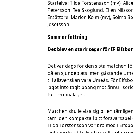
Startelva: Tilda Torstensson (mv), Al
Petersson, Tea Skoglund, Ellen Nilsso
Ersättare: Marlen Kelm (mv), Selma Be
Josefsson
Sammanfattning
Det blev en stark seger för IF Elfs
Det var dags för den sista matchen fö
på en sjundeplats, men gästande Ume
till allsvenskan vara Umeås. För Elfs
laget inte tagit poäng mot ännu i 
för hemmalaget.
Matchen skulle visa sig bli en tämlig
tämligen kompakta i sitt försvarsspel
Tilda Torstensson var bra med i Elfsb
Det gjorde att halvtidsresultatet skrev