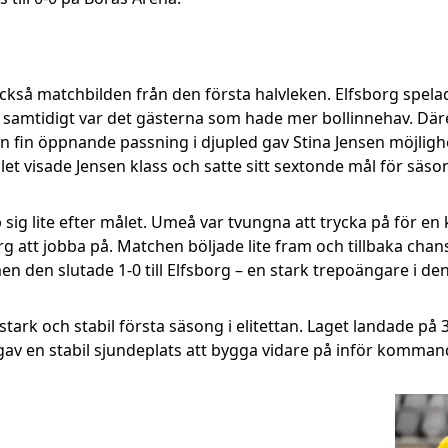
också matchbilden från den första halvleken. Elfsborg spel
 samtidigt var det gästerna som hade mer bollinnehav. Därem
n fin öppnande passning i djupled gav Stina Jensen möjligh
let visade Jensen klass och satte sitt sextonde mål för säso
ig lite efter målet. Umeå var tvungna att trycka på för en 
rg att jobba på. Matchen böljade lite fram och tillbaka cha
en den slutade 1-0 till Elfsborg – en stark trepoängare i d
tark och stabil första säsong i elitettan. Laget landade på
t gav en stabil sjundeplats att bygga vidare på inför komma