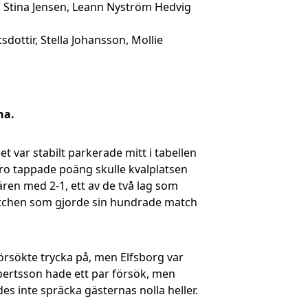
, Stina Jensen, Leann Nyström Hedvig
ottir, Stella Johansson, Mollie
na.
 var stabilt parkerade mitt i tabellen
ro tappade poäng skulle kvalplatsen
ren med 2-1, ett av de två lag som
tchen som gjorde sin hundrade match
örsökte trycka på, men Elfsborg var
obertsson hade ett par försök, men
s inte spräcka gästernas nolla heller.