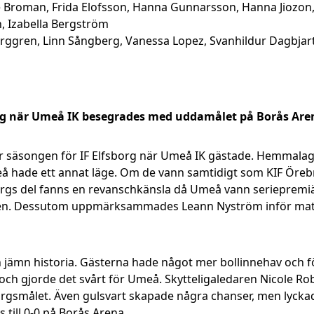
ice Broman, Frida Elofsson, Hanna Gunnarsson, Hanna Jiozon
n, Izabella Bergström
rggren, Linn Sångberg, Vanessa Lopez, Svanhildur Dagbjartsd
borg när Umeå IK besegrades med uddamålet på Borås Are
r säsongen för IF Elfsborg när Umeå IK gästade. Hemmalaget
å hade ett annat läge. Om de vann samtidigt som KIF Öreb
borgs del fanns en revanschkänsla då Umeå vann seriepremiä
serien. Dessutom uppmärksammades Leann Nyström inför ma
en jämn historia. Gästerna hade något mer bollinnehav och f
 och gjorde det svårt för Umeå. Skytteligaledaren Nicole R
orgsmålet. Även gulsvart skapade några chanser, men lyckade
s till 0-0 på Borås Arena.