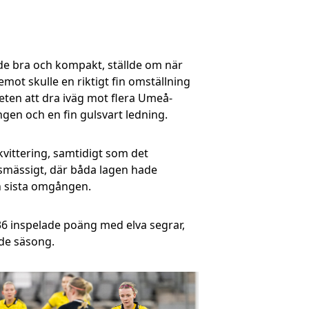
ade bra och kompakt, ställde om när
ot skulle en riktigt fin omställning
eten att dra iväg mot flera Umeå-
ngen och en fin gulsvart ledning.
kvittering, samtidigt som det
nsmässigt, där båda lagen hade
en sista omgången.
 36 inspelade poäng med elva segrar,
nde säsong.