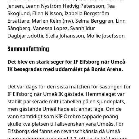
Jensen, Leann Nyström Hedvig Petersson, Tea
Skoglund, Ellen Nilsson, Izabella Bergström
Ersättare: Marlen Kelm (mv), Selma Berggren, Linn
Sångberg, Vanessa Lopez, Svanhildur
Dagbjartsdottir, Stella Johansson, Mollie Josefsson
Sammanfattning
Det blev en stark seger för IF Elfsborg när Umeå
IK besegrades med uddamålet på Borås Arena.
Det var dags för den sista matchen för säsongen för
IF Elfsborg när Umeå IK gästade. Hemmalaget var
stabilt parkerade mitt i tabellen på en sjundeplats,
men gästande Umeå hade ett annat läge. Om de
vann samtidigt som KIF Örebro tappade poäng
skulle kvalplatsen till allsvenskan vara Umeås. För
Elfsborgs del fanns en revanschkänsla då Umeå
vann seriepremiären med 2-1, ett av de två lag som