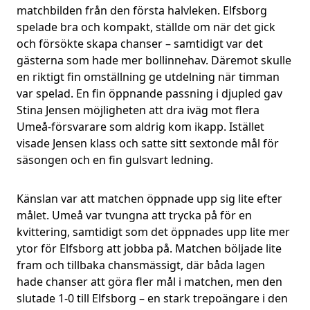
matchbilden från den första halvleken. Elfsborg
spelade bra och kompakt, ställde om när det gick
och försökte skapa chanser – samtidigt var det
gästerna som hade mer bollinnehav. Däremot skulle
en riktigt fin omställning ge utdelning när timman
var spelad. En fin öppnande passning i djupled gav
Stina Jensen möjligheten att dra iväg mot flera
Umeå-försvarare som aldrig kom ikapp. Istället
visade Jensen klass och satte sitt sextonde mål för
säsongen och en fin gulsvart ledning.
Känslan var att matchen öppnade upp sig lite efter
målet. Umeå var tvungna att trycka på för en
kvittering, samtidigt som det öppnades upp lite mer
ytor för Elfsborg att jobba på. Matchen böljade lite
fram och tillbaka chansmässigt, där båda lagen
hade chanser att göra fler mål i matchen, men den
slutade 1-0 till Elfsborg – en stark trepoängare i den