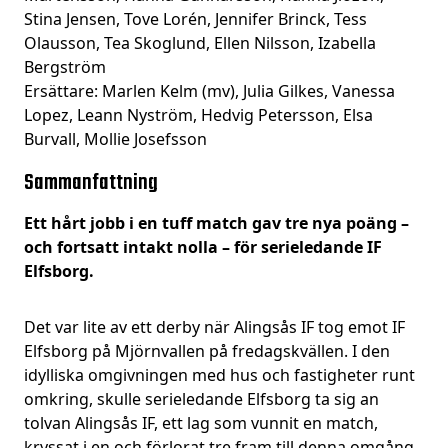
Stina Jensen, Tove Lorén, Jennifer Brinck, Tess
Olausson, Tea Skoglund, Ellen Nilsson, Izabella
Bergström
Ersättare: Marlen Kelm (mv), Julia Gilkes, Vanessa
Lopez, Leann Nyström, Hedvig Petersson, Elsa
Burvall, Mollie Josefsson
Sammanfattning
Ett hårt jobb i en tuff match gav tre nya poäng –
och fortsatt intakt nolla – för serieledande IF
Elfsborg.
Det var lite av ett derby när Alingsås IF tog emot IF
Elfsborg på Mjörnvallen på fredagskvällen. I den
idylliska omgivningen med hus och fastigheter runt
omkring, skulle serieledande Elfsborg ta sig an
tolvan Alingsås IF, ett lag som vunnit en match,
kryssat i en och förlorat tre fram till denna omgång.