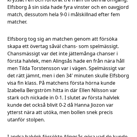
Elfsborg å sin sida hade fyra vinster och en oavgjord
match, dessutom hela 9-0 i målskillnad efter fem
matcher.
Elfsborg tog sig an matchen genom att försöka
skapa ett övertag såväl chans- som spelmässigt.
Chansmässigt var det inte jättemånga chanser i
första halvlek, men Alingsås hade en från nära håll
men Tilda Torstensson var i vägen. Spelmässigt var
det rätt jämnt, men i den 34′ minuten skulle Elfsborg
visa fin klass. På matchens första hörna kunde
Izabella Bergström hitta in där Ellen Nilsson var
stark och nickade in 0-1. I slutet av första halvlek
kunde det också blivit 0-2 då Hanna Jiozon var
ytterst nära att utöka, men bollen snek precis
utanför stolpen.
I andra halvlek försökte Alingsås göra vad de kunde