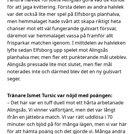
för att jaga kvittering. Första delen av andra halvlek
var det också lite mer spel på Elfsborgs planhalva,
men hemmalaget hade svårt att skapa riktigt heta
chanser mot ett väl fungerande gulsvart försvar,
däremot var hemmalaget vassa på framför allt
frisparkar matchen igenom. I mittdelen av halvleken
lyfte sedan Elfsborg upp spelet mot Alingsås
planhalva mer, men fler ett punkterande mål uteblev.
Alingsås pressade lite mot slutet, men fler mål
noterades inte och därmed blev det en ny gulsvart
seger.
Tränare Ismet Tursic var nöjd med poängen:
– Det här var en tuff duell mot ett hårta arbetanade
Alingsås. Vi vinner välförtjänt, men det var långt
ifrån en jättebra match. Vi var rätt uddlösa i 70
minuter och bjöd på för många lägen, men vi var här
för att hämta poäng och det gjorde vi. Många andra