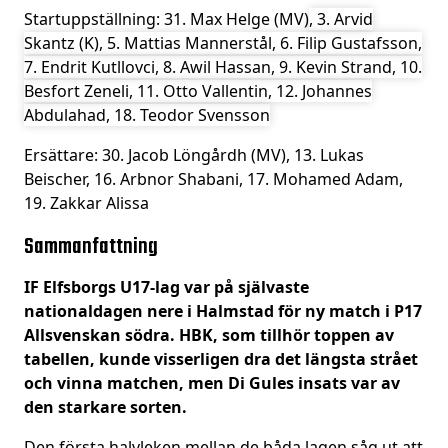
Startuppställning: 31. Max Helge (MV)
, 3. Arvid
Skantz (K), 5. Mattias Mannerstål, 6. Filip Gustafsson,
7. Endrit Kutllovci, 8. Awil Hassan, 9. Kevin Strand, 10.
Besfort Zeneli, 11. Otto Vallentin, 12. Johannes
Abdulahad, 18. Teodor Svensson
Ersättare: 30. Jacob Löngårdh (MV), 13. Lukas
Beischer, 16. Arbnor Shabani, 17. Mohamed Adam,
19. Zakkar Alissa
Sammanfattning
IF Elfsborgs U17-lag var på självaste
nationaldagen nere i Halmstad för ny match i P17
Allsvenskan södra. HBK, som tillhör toppen av
tabellen, kunde visserligen dra det längsta strået
och vinna matchen, men Di Gules insats var av
den starkare sorten.
Den första halvleken mellan de båda lagen såg ut att