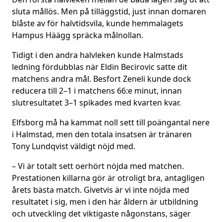
sluta mållös. Men på tilläggstid, just innan domaren
blåste av för halvtidsvila, kunde hemmalagets
Hampus Häägg spräcka målnollan.
Tidigt i den andra halvleken kunde Halmstads
ledning fördubblas när Eldin Becirovic satte dit
matchens andra mål. Besfort Zeneli kunde dock
reducera till 2–1 i matchens 66:e minut, innan
slutresultatet 3–1 spikades med kvarten kvar.
Elfsborg må ha kammat noll sett till poängantal nere
i Halmstad, men den totala insatsen är tränaren
Tony Lundqvist väldigt nöjd med.
– Vi är totalt sett oerhört nöjda med matchen.
Prestationen killarna gör är otroligt bra, antagligen
årets bästa match. Givetvis är vi inte nöjda med
resultatet i sig, men i den här åldern är utbildning
och utveckling det viktigaste någonstans, säger