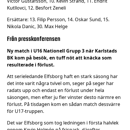
Victor Gustafsson, 10. Kevin Strand, 11. Endrit
Kutllovci, 12. Besfort Zeneli
Ersättare: 13. Filip Persson, 14. Oskar Sund, 15.
Nikola Danic, 30. Max Helge
Från presskonferensen
Ny match i U16 Nationell Grupp 3 när Karlstads
BK kom på besök, en tuff nöt att knäcka som
resulterade i förlust.
Att serieledande Elfsborg haft en stark säsong har
det inte varit några tvivel om, seger på seger har
radats upp och endast en förlust under hela
säsongen, men efter ju fler vinster desto närmre en
förlust. På tisdagen kom en sådan match dessvärre
för U17-truppen.
Det var Elfsborg som tog ledningen i första halvlek
genom Kevin Holmén på frispark, därefter