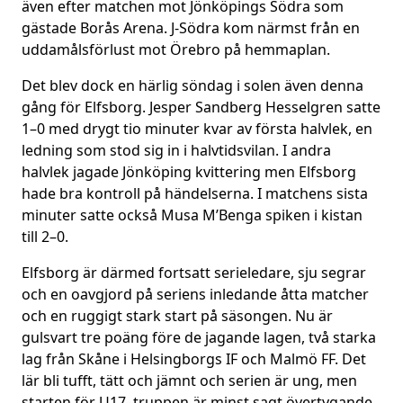
även efter matchen mot Jönköpings Södra som
gästade Borås Arena. J-Södra kom närmst från en
uddamålsförlust mot Örebro på hemmaplan.
Det blev dock en härlig söndag i solen även denna
gång för Elfsborg. Jesper Sandberg Hesselgren satte
1–0 med drygt tio minuter kvar av första halvlek, en
ledning som stod sig in i halvtidsvilan. I andra
halvlek jagade Jönköping kvittering men Elfsborg
hade bra kontroll på händelserna. I matchens sista
minuter satte också Musa M’Benga spiken i kistan
till 2–0.
Elfsborg är därmed fortsatt serieledare, sju segrar
och en oavgjord på seriens inledande åtta matcher
och en ruggigt stark start på säsongen. Nu är
gulsvart tre poäng före de jagande lagen, två starka
lag från Skåne i Helsingborgs IF och Malmö FF. Det
lär bli tufft, tätt och jämnt och serien är ung, men
starten för U17–truppen är minst sagt övertygande.