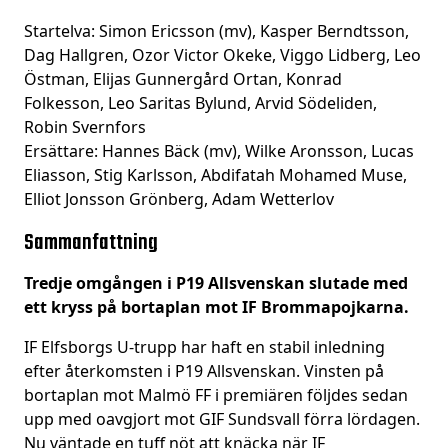
Startelva: Simon Ericsson (mv), Kasper Berndtsson,
Dag Hallgren, Ozor Victor Okeke, Viggo Lidberg, Leo
Östman, Elijas Gunnergård Ortan, Konrad
Folkesson, Leo Saritas Bylund, Arvid Södeliden,
Robin Svernfors
Ersättare: Hannes Bäck (mv), Wilke Aronsson, Lucas
Eliasson, Stig Karlsson, Abdifatah Mohamed Muse,
Elliot Jonsson Grönberg, Adam Wetterlov
Sammanfattning
Tredje omgången i P19 Allsvenskan slutade med
ett kryss på bortaplan mot IF Brommapojkarna.
IF Elfsborgs U-trupp har haft en stabil inledning
efter återkomsten i P19 Allsvenskan. Vinsten på
bortaplan mot Malmö FF i premiären följdes sedan
upp med oavgjort mot GIF Sundsvall förra lördagen.
Nu väntade en tuff nöt att knäcka när IF