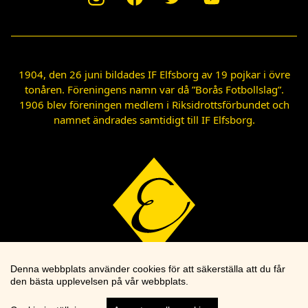
1904, den 26 juni bildades IF Elfsborg av 19 pojkar i övre
tonåren. Föreningens namn var då ”Borås Fotbollslag”.
1906 blev föreningen medlem i Riksidrottsförbundet och
namnet ändrades samtidigt till IF Elfsborg.
Denna webbplats använder cookies för att säkerställa att du får
den bästa upplevelsen på vår webbplats.