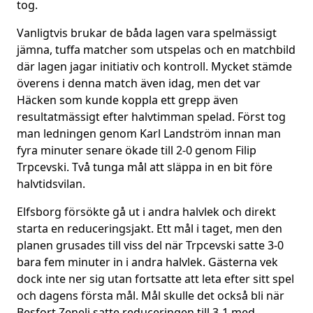
tog.
Vanligtvis brukar de båda lagen vara spelmässigt
jämna, tuffa matcher som utspelas och en matchbild
där lagen jagar initiativ och kontroll. Mycket stämde
överens i denna match även idag, men det var
Häcken som kunde koppla ett grepp även
resultatmässigt efter halvtimman spelad. Först tog
man ledningen genom Karl Landström innan man
fyra minuter senare ökade till 2-0 genom Filip
Trpcevski. Två tunga mål att släppa in en bit före
halvtidsvilan.
Elfsborg försökte gå ut i andra halvlek och direkt
starta en reduceringsjakt. Ett mål i taget, men den
planen grusades till viss del när Trpcevski satte 3-0
bara fem minuter in i andra halvlek. Gästerna vek
dock inte ner sig utan fortsatte att leta efter sitt spel
och dagens första mål. Mål skulle det också bli när
Besfort Zeneli satte reduceringen till 3-1 med