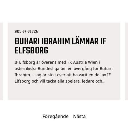
2026-07-08 09:17
BUHARI IBRAHIM LÄMNAR IF
ELFSBORG
IF Elfsborg är överens med FK Austria Wien i
österrikiska Bundesliga om en övergång för Buhari
Ibrahim. – Jag är stolt över att ha varit en del av IF
Elfsborg och vill tacka alla spelare, ledare och
supportrar för den här tiden. Jag har fått många
möjligheter här och är väldigt tacksam för det. Nu
[…]
Föregående
Nästa