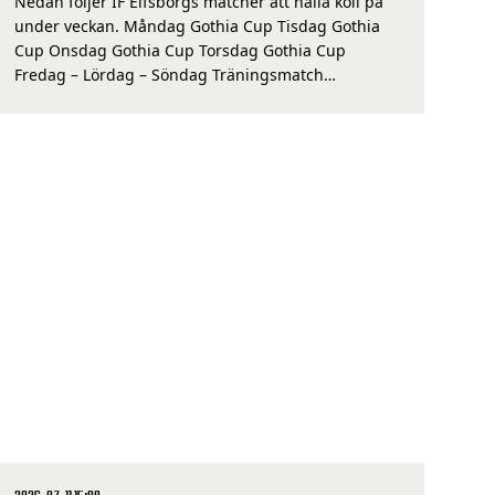
Nedan följer IF Elfsborgs matcher att hålla koll på
under veckan. Måndag Gothia Cup Tisdag Gothia
Cup Onsdag Gothia Cup Torsdag Gothia Cup
Fredag – Lördag – Söndag Träningsmatch
damlaget IF Elfsborg – IFK Norrköping, Lassalyckan
Ulricehamn, 19 juli klockan 15.00 Allsvenskan IF
Elfsborg – IK Sirius, Borås Arena, 19 juli klockan
16.30 Med reservation […]