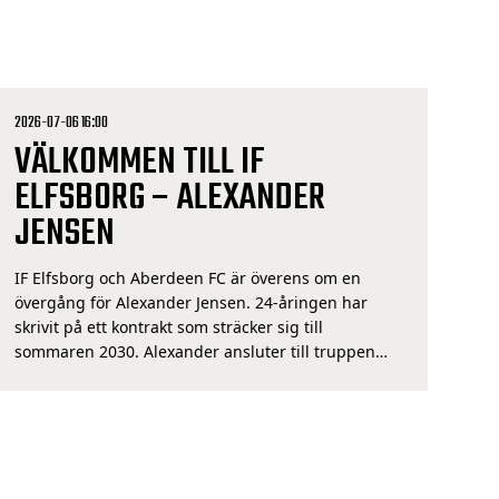
2026-07-06 16:00
VÄLKOMMEN TILL IF
ELFSBORG – ALEXANDER
JENSEN
IF Elfsborg och Aberdeen FC är överens om en
övergång för Alexander Jensen. 24-åringen har
skrivit på ett kontrakt som sträcker sig till
sommaren 2030. Alexander ansluter till truppen
den 13 juli. Varmt välkommen! – Jag ser mycket
fram emot att spela för Elfsborg. Vi delar
ambitionen om att vara med och utmana i toppen
[…]