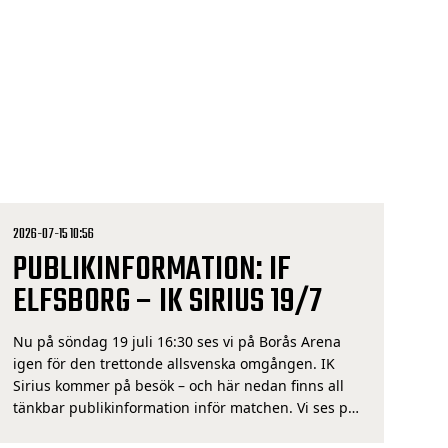
2026-07-15 10:56
PUBLIKINFORMATION: IF
ELFSBORG – IK SIRIUS 19/7
Nu på söndag 19 juli 16:30 ses vi på Borås Arena
igen för den trettonde allsvenska omgången. IK
Sirius kommer på besök – och här nedan finns all
tänkbar publikinformation inför matchen. Vi ses på
Borås Arena! Det är i enlighet med föreningens