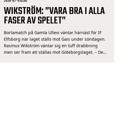
2026-07-11 15:00
WIKSTRÖM: ”VARA BRA I ALLA
FASER AV SPELET”
Bortamatch på Gamla Ullevi väntar härnäst för IF
Elfsborg när laget ställs mot Gais under söndagen.
Rasmus Wikström väntar sig en tuff drabbning
men ser fram att ställas mot Göteborgslaget. – Det
finns ett par taktiska nycklar vi vill få till men till
stor del handlar det om att vi måste vara bra i alla
[…]