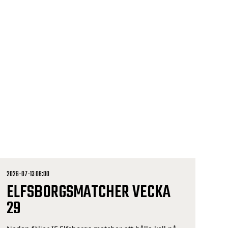
arrangörstillstånd tillåtet att ta med mindre
väskor till IF Elfsborgs evenemang på Borås Arena.
[…]
2026-07-13 08:00
ELFSBORGSMATCHER VECKA
29