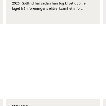
2026. Gottfrid har sedan han tog klivet upp i a-
laget från föreningens elitverksamhet inför
säsongen 2023 stått för 55 framträdanden, 3 mål
och 2 assist. Detta i både Allsvenskan, Svenska
Cupen och under Europaspelet 24/25. – Detta
känns […]