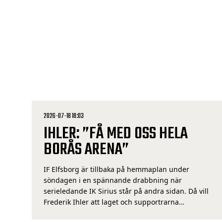
2026-07-18 18:03
IHLER: ”FÅ MED OSS HELA
BORÅS ARENA”
IF Elfsborg är tillbaka på hemmaplan under
söndagen i en spännande drabbning när
serieledande IK Sirius står på andra sidan. Då vill
Frederik Ihler att laget och supportrarna
tillsammans skapar ett vägvinnande tryck i jakten