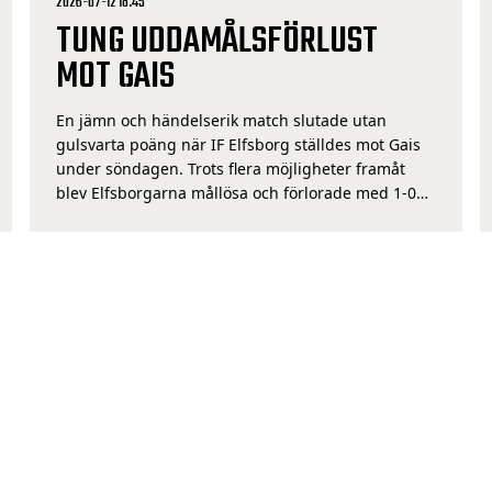
2026-07-12 18:45
TUNG UDDAMÅLSFÖRLUST
MOT GAIS
En jämn och händelserik match slutade utan
gulsvarta poäng när IF Elfsborg ställdes mot Gais
under söndagen. Trots flera möjligheter framåt
blev Elfsborgarna mållösa och förlorade med 1-0
på Gamla Ullevi. Söndagseftermiddagen bjöd på
sol i Göteborg när IF Elfsborg ställdes mot Gais på
Gamla Ullevi och det var två lag som redan från
start […]