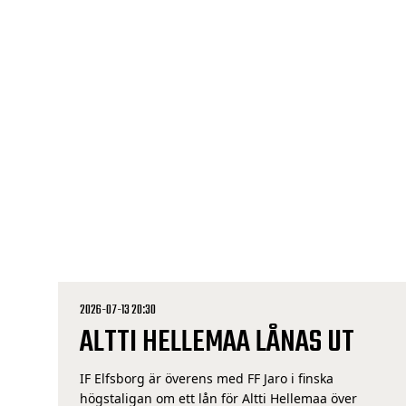
på tre poäng. – En nyckel blir att få med oss hela
Borås Arena i matchen och att vi spelar […]
2026-07-13 20:30
ALTTI HELLEMAA LÅNAS UT
IF Elfsborg är överens med FF Jaro i finska
högstaligan om ett lån för Altti Hellemaa över