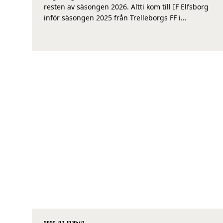
resten av säsongen 2026. Altti kom till IF Elfsborg
inför säsongen 2025 från Trelleborgs FF i
Superettan och har sedan dess gjort 17
framträdanden och ett mål i den gulsvarta tröjan. –
Det här känns som rätt beslut […]