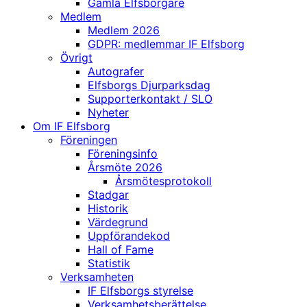
Gamla Elfsborgare
Medlem
Medlem 2026
GDPR: medlemmar IF Elfsborg
Övrigt
Autografer
Elfsborgs Djurparksdag
Supporterkontakt / SLO
Nyheter
Om IF Elfsborg
Föreningen
Föreningsinfo
Årsmöte 2026
Årsmötesprotokoll
Stadgar
Historik
Värdegrund
Uppförandekod
Hall of Fame
Statistik
Verksamheten
IF Elfsborgs styrelse
Verksamhetsberättelse