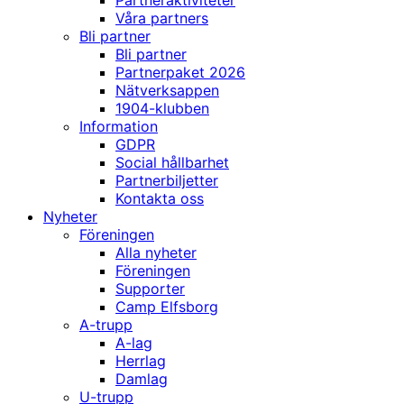
Partneraktiviteter
Våra partners
Bli partner
Bli partner
Partnerpaket 2026
Nätverksappen
1904-klubben
Information
GDPR
Social hållbarhet
Partnerbiljetter
Kontakta oss
Nyheter
Föreningen
Alla nyheter
Föreningen
Supporter
Camp Elfsborg
A-trupp
A-lag
Herrlag
Damlag
U-trupp