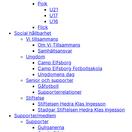
Pojk
U21
U17
U16
Flick
Social hållbarhet
Vi tillsammans
Om Vi Tillsammans
Samhällsansvar
Ungdom
Camp Elfsborg
Camp Elfsborg Fotbollsskola
Ungdomens dag
Senior och supporter
Gåfotboll
Supporterrelationer
Stiftelse
Stiftelsen Hedra Klas Ingesson
Stadgar Stiftelsen Hedra Klas Ingesson
Supporter/medlem
Supporter
Guliganerna