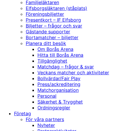
Familjeläktaren
Elfsborgsläktaren (ståplats)
Föreningsbiljetter
Presentkort – IF Elfsborg
Biljetter – frågor och svar
Gästande supporter
Bortamatcher – biljetter
Planera ditt besök
Om Borås Arena
Hitta till Borås Arena
Tillgänglighet
Matchdag – frågor & svar
Veckans matcher och aktiviteter
Bollvärdar/Fair Play
Press/ackreditering
Matchorganisation
Personal
Säkerhet & Trygghet
Ordningsregler
Företag
För våra partners
Nyheter