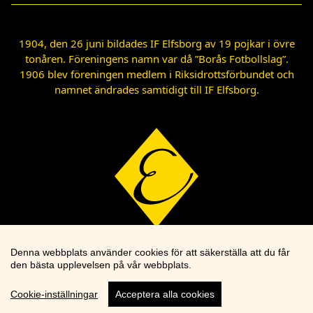
1904, den 26 juni bildades IF Elfsborg av 19 pojkar i övre
tonåren. Föreningens namn var då ”Borås Fotbollslag”.
1906 blev föreningen medlem i Riksidrottsförbundet och
namnet ändrades samtidigt till IF Elfsborg.
Denna webbplats använder cookies för att säkerställa att du får
den bästa upplevelsen på vår webbplats.
Cookie-inställningar
Acceptera alla cookies
Cookie knapp