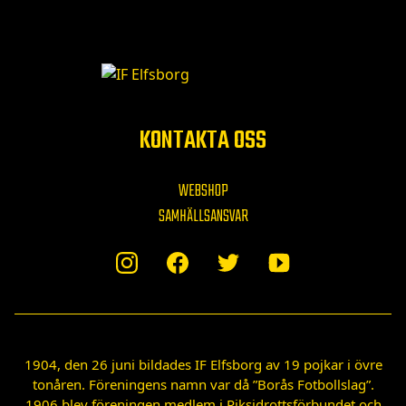
KONTAKTA OSS
WEBSHOP
SAMHÄLLSANSVAR
1904, den 26 juni bildades IF Elfsborg av 19 pojkar i övre
tonåren. Föreningens namn var då ”Borås Fotbollslag”.
1906 blev föreningen medlem i Riksidrottsförbundet och